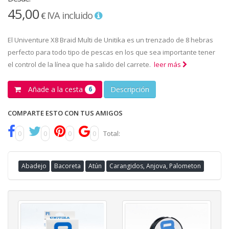
45,00
IVA incluido
€
El Univenture X8 Braid Multi de Unitika es un trenzado de 8 hebras
perfecto para todo tipo de pescas en los que sea importante tener
el control de la línea que ha salido del carrete.
leer más
Añade a la cesta
Descripción
6
COMPARTE ESTO CON TUS AMIGOS
0
0
0
0
Total:
Abadejo
Bacoreta
Atún
Carangidos, Anjova, Palometon