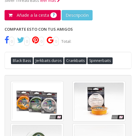
Silver Thread Bass
leer más
Añade a la cesta
Descripción
7
COMPARTE ESTO CON TUS AMIGOS
0
0
0
0
Total:
Black Bass
Jerkbaits duros
Crankbaits
Spinnerbaits