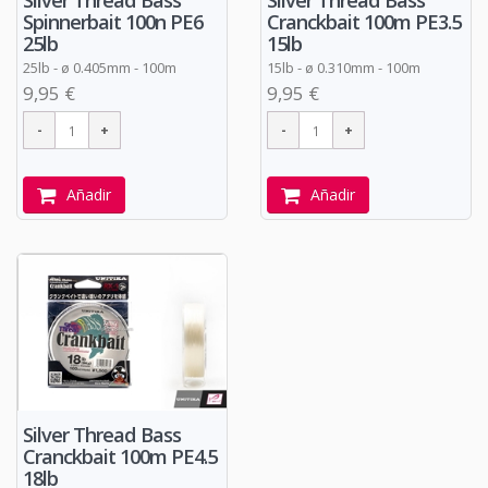
Silver Thread Bass
Silver Thread Bass
Spinnerbait 100n PE6
Cranckbait 100m PE3.5
25lb
15lb
25lb - ø 0.405mm - 100m
15lb -
ø
0.310mm - 100m
9,95 €
9,95 €
Añadir
Añadir
Silver Thread Bass
Cranckbait 100m PE4.5
18lb