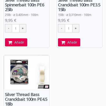
Silver Thread Bass
Silver Thread Bass
Spinnerbait 100n PE6
Cranckbait 100m PE3.5
25lb
15lb
25lb - ø 0.405mm - 100m
15lb -
ø
0.310mm - 100m
9,95 €
9,95 €
Añadir
Añadir
Silver Thread Bass
Cranckbait 100m PE4.5
18lb