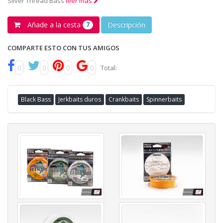
Silver Thread Bass
leer más
Añade a la cesta
Descripción
7
COMPARTE ESTO CON TUS AMIGOS
0
0
0
0
Total:
Black Bass
Jerkbaits duros
Crankbaits
Spinnerbaits