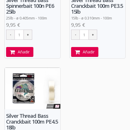
Silver Thread Bass
Silver Thread Bass
Spinnerbait 100n PE6
Cranckbait 100m PE3.5
25lb
15lb
25lb - ø 0.405mm - 100m
15lb -
ø
0.310mm - 100m
9,95 €
9,95 €
Añadir
Añadir
Silver Thread Bass
Cranckbait 100m PE4.5
18lb