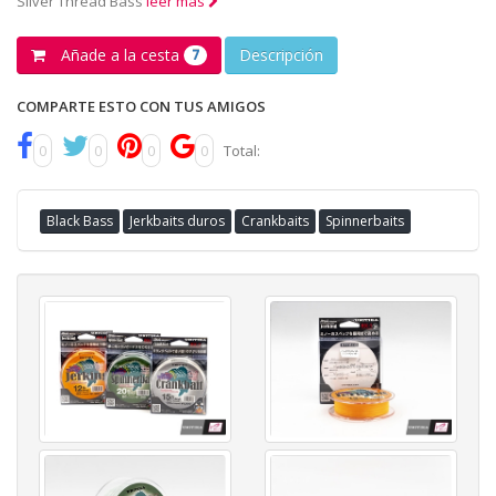
Silver Thread Bass
leer más
Añade a la cesta
Descripción
7
COMPARTE ESTO CON TUS AMIGOS
0
0
0
0
Total:
Black Bass
Jerkbaits duros
Crankbaits
Spinnerbaits