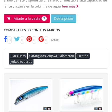
El Rowdy 130F dispone de una natación inestable, alta capacidad de
lance y agarre en la columna de agua.
leer más
Añade a la cesta
Descripción
7
COMPARTE ESTO CON TUS AMIGOS
0
0
0
0
Total:
Black Bass
Carangidos, Anjova, Palometon
Dentòn
Jerkbaits duros