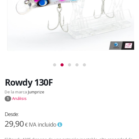
Rowdy 130F
De la marca
Jumprize
Análisis
1
Desde:
29,90
IVA incluido
€