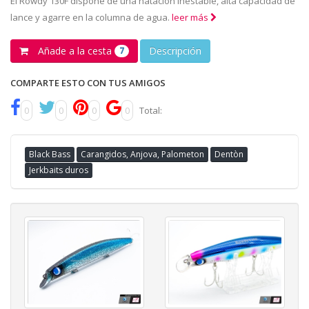
El Rowdy 130F dispone de una natación inestable, alta capacidad de
lance y agarre en la columna de agua.
leer más
Añade a la cesta
Descripción
7
COMPARTE ESTO CON TUS AMIGOS
0
0
0
0
Total:
Black Bass
Carangidos, Anjova, Palometon
Dentòn
Jerkbaits duros