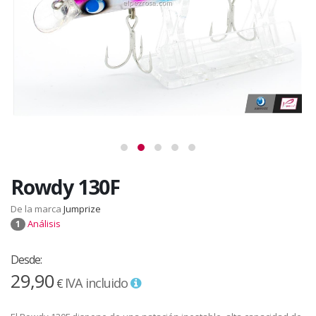
Rowdy 130F
De la marca
Jumprize
Análisis
1
Desde:
29,90
IVA incluido
€