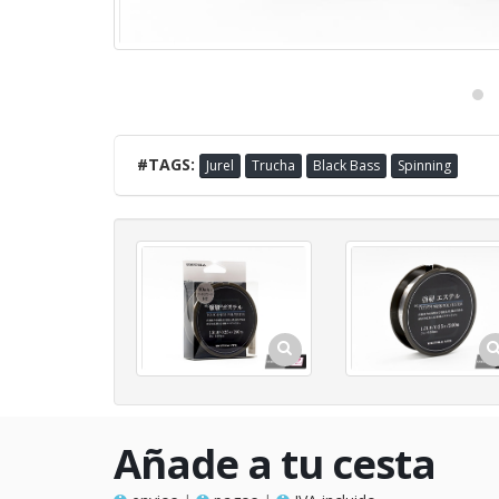
#TAGS:
Jurel
Trucha
Black Bass
Spinning
Añade a tu cesta