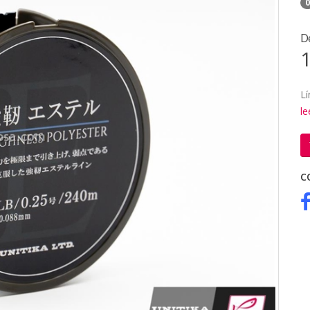
0
D
1
L
l
C