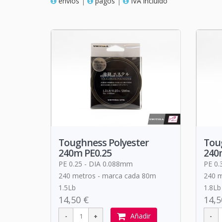
envios
|
pagos
|
IVA incluido
Toughness Polyester
Tou
240m PE0.25
240
PE 0.25 - DIA 0.088mm
PE 0.
240 metros - marca cada 80m
240 m
1.5Lb
1.8Lb
14,50 €
14,5
Añadir