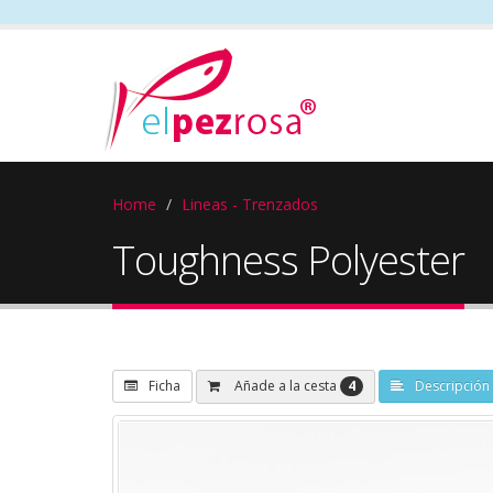
Home
Lineas - Trenzados
Toughness Polyester
4
Añade a la cesta
Ficha
Descripción