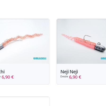
hi
Neji Neji
6,90 €
6,90 €
e
Desde