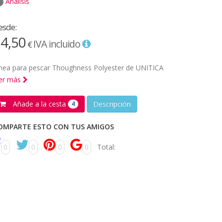
Análisis
esde:
4,50
IVA incluido
€
ínea para pescar Thoughness Polyester de UNITICA
eer más
Añade a la cesta
Descripción
4
OMPARTE ESTO CON TUS AMIGOS
0
0
0
0
Total: