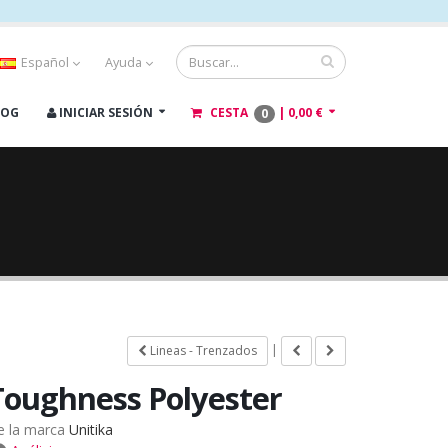
Español
Ayuda
LOG
INICIAR SESIÓN
CESTA
|
0,00 €
0
|
Lineas - Trenzados
Toughness Polyester
e la marca
Unitika