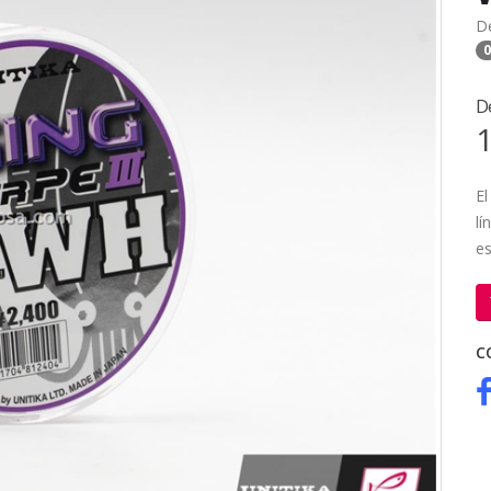
D
0
D
1
El
lí
es
C