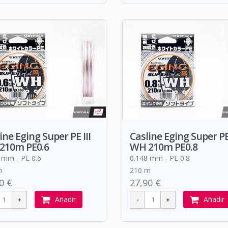
ine Eging Super PE III
Casline Eging Super PE 
210m PE0.6
WH 210m PE0.8
 mm - PE 0.6
0.148 mm - PE 0.8
m
210 m
0 €
27,90 €
Añadir
Añadir