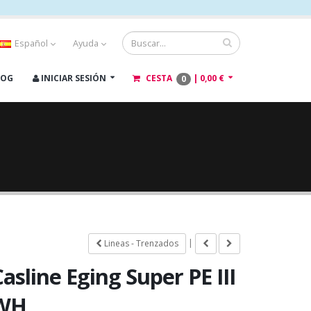
Español
Ayuda
LOG
INICIAR SESIÓN
CESTA
|
0,00 €
0
|
Lineas - Trenzados
asline Eging Super PE III
WH