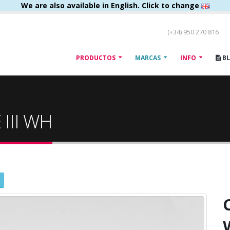
We are also available in English. Click to change
(+34) 950 270 816
PRODUCTOS
MARCAS
INFO
B
 III WH
C