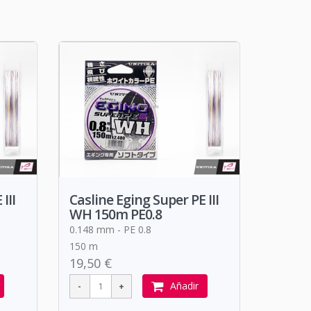
III
Casline Eging Super PE III
WH 150m PE0.8
0.148 mm - PE 0.8
150 m
19,50 €
Añadir