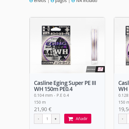
envios
|
pagos
|
IVA incluido
Casline Eging Super PE III
Casl
WH 150m PE0.4
WH 
0.104 mm - P.E 0.4
0.128
150 m
150 
21,90 €
19,5
Añadir