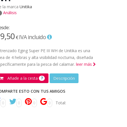
e la marca
Unitika
Análisis
esde:
9,50
IVA incluido
€
 trenzado Eging Super PE III WH de Unitika es una
nea de 4 hebras y alta visibilidad nocturna, diseñada
pecíficamente para la pesca del calamar.
leer más
Añade a la cesta
Descripción
7
OMPARTE ESTO CON TUS AMIGOS
0
0
0
0
Total: