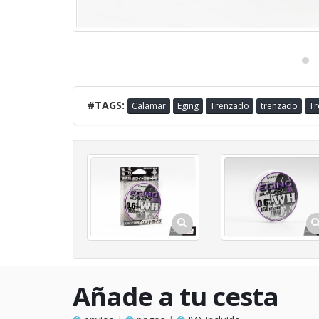
#TAGS:
Calamar
Eging
Trenzado
trenzado
Tr
Añade a tu cesta