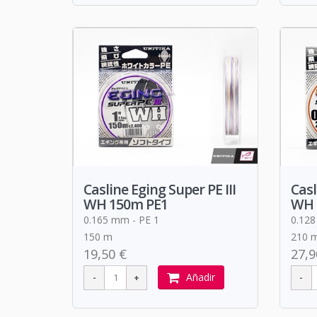
Casline Eging Super PE III
Casl
WH 150m PE1
WH 
0.165 mm - PE 1
0.128
150 m
210 
19,50 €
27,9
Añadir