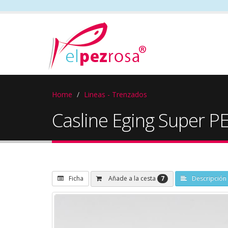
Home
Lineas - Trenzados
Casline Eging Super PE
7
Añade a la cesta
Ficha
Descripción