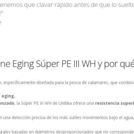
 tenemos que clavar rápido antes de que lo suel
!"
e
ne Eging Súper PE III WH y por qu
e, específicamente diseñada para la pesca de calamares, que combina 
o eging.
renzado
, la Súper PE III WH de Unitika ofrece una
resistencia super
izan una detección precisa de los más sutiles movimientos bajo el agu
brutales basadas en diámetros desproporcionados que no corresponden