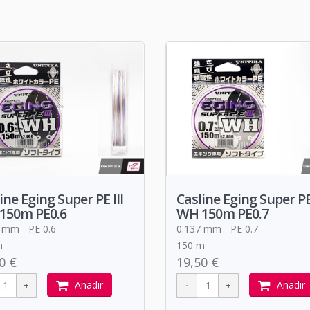
ine Eging Super PE III
Casline Eging Super PE 
150m PE0.6
WH 150m PE0.7
 mm - PE 0.6
0.137 mm - PE 0.7
m
150 m
0 €
19,50 €
Añadir
Añadir