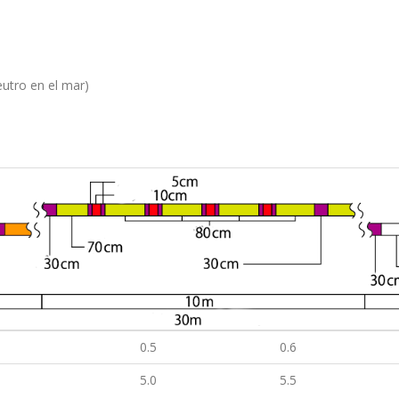
eutro en el mar)
0.5
0.6
5.0
5.5