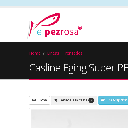
Home
Lineas - Trenzados
Casline Eging Super PE 
8
Añade a la cesta
Ficha
Descripción