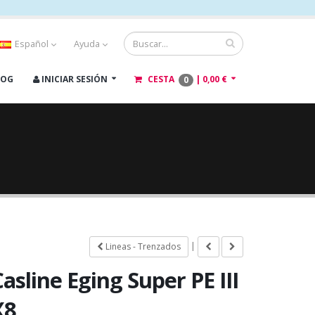
Español
Ayuda
LOG
INICIAR SESIÓN
CESTA
|
0,00 €
0
|
Lineas - Trenzados
asline Eging Super PE III
X8