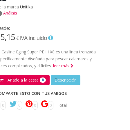
e la marca
Unitika
Análisis
esde:
5,15
IVA incluido
€
 Casline Eging Super PE III X8 es una línea trenzada
pecíficamente diseñada para pescar calamares y
ces complicados, y difíciles.
leer más
Añade a la cesta
Descripción
8
OMPARTE ESTO CON TUS AMIGOS
0
0
0
0
Total: