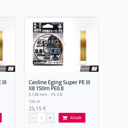
III
Casline Eging Super PE III
X8 150m PE0.8
0.148 mm - PE 0.8
150 m
25,15 €
Añadir