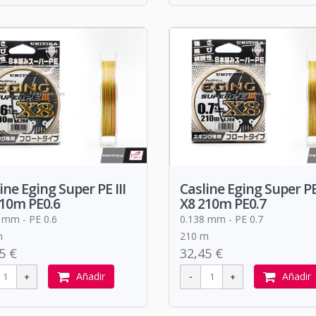
ine Eging Super PE III
Casline Eging Super PE 
210m PE0.6
X8 210m PE0.7
 mm - PE 0.6
0.138 mm - PE 0.7
m
210 m
5 €
32,45 €
Añadir
Añadir