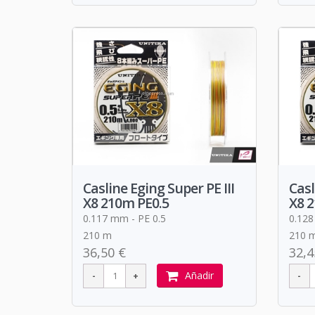
Casline Eging Super PE III
Casl
X8 210m PE0.5
X8 
0.117 mm - PE 0.5
0.128
210 m
210 
36,50 €
32,4
Añadir