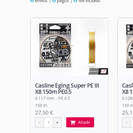
envios
|
pagos
|
IVA incluido
Casline Eging Super PE III
Casl
X8 150m PE0.5
X8 
0.117 mm - PE 0.5
0.128
150 m
150 
27,50 €
25,1
Añadir