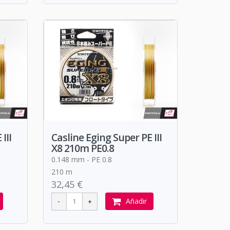
III
Casline Eging Super PE III
X8 210m PE0.8
0.148 mm - PE 0.8
210 m
32,45 €
Añadir