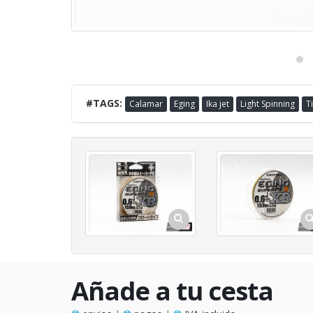
#TAGS:
Calamar
Eging
Ika jet
Light Spinning
T
Añade a tu cesta