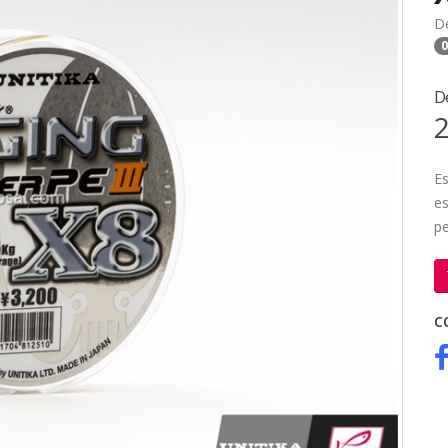
D
0
D
2
Es
es
pe
C