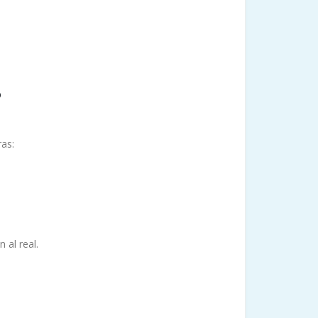
?
ras:
 al real.