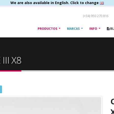
We are also available in English. Click to change
(+34) 950 270 816
PRODUCTOS
MARCAS
INFO
B
III X8
C