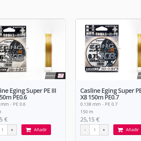
ine Eging Super PE III
Casline Eging Super PE 
150m PE0.6
X8 150m PE0.7
 mm - PE 0.6
0.138 mm - PE 0.7
m
150 m
5 €
25,15 €
Añadir
Añadir