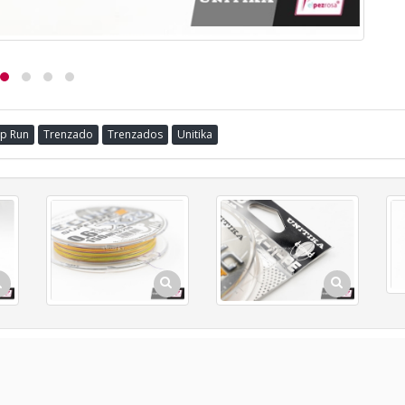
ip Run
Trenzado
Trenzados
Unitika