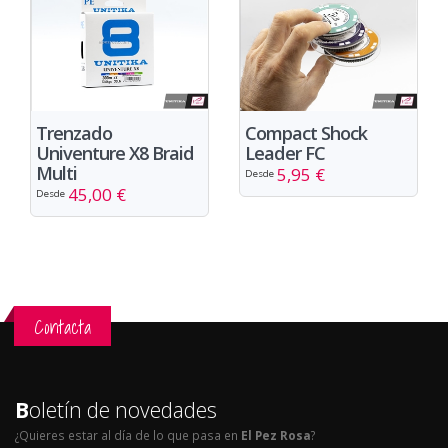
Trenzado
Compact Shock
Univenture X8 Braid
Leader FC
Multi
5,95 €
Desde
45,00 €
Desde
Contacta
B
oletín de novedades
¿Quieres estar al día de lo que pasa en
El Pez Rosa
?