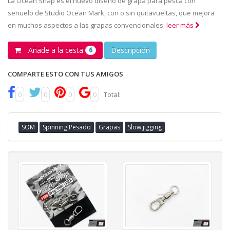
La Ocean Snap es el nuevo diseño de grapa para pesca con
señuelo de Studio Ocean Mark, con o sin quitavueltas, que mejora
en muchos aspectos a las grapas convencionales.
leer más
Añade a la cesta
Descripción
6
COMPARTE ESTO CON TUS AMIGOS
0
0
0
0
Total:
SOM
Spinning Pesado
Grapas
Slow jigging