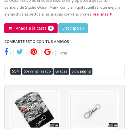
La Ocean Snap es el nuevo diseño de grapa para pesca con
señuelo de Studio Ocean Mark, con o sin quitavueltas, que mejora
en muchos aspectos a las grapas convencionales.
leer más
Añade a la cesta
Descripción
6
COMPARTE ESTO CON TUS AMIGOS
0
0
0
0
Total:
SOM
Spinning Pesado
Grapas
Slow jigging