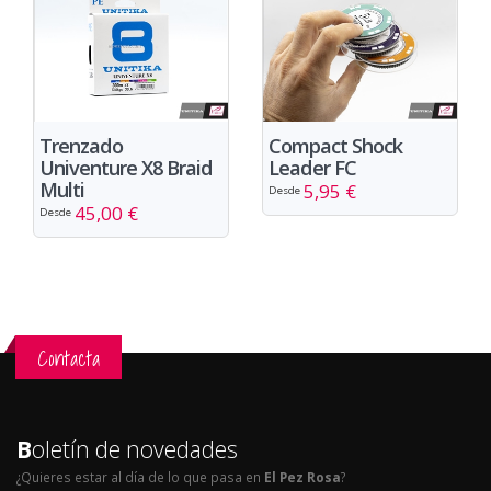
Trenzado
Compact Shock
Univenture X8 Braid
Leader FC
Multi
5,95 €
Desde
45,00 €
Desde
Contacta
B
oletín de novedades
¿Quieres estar al día de lo que pasa en
El Pez Rosa
?