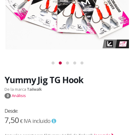
Yummy Jig TG Hook
De la marca
Tailwalk
Análisis
0
Desde:
7,50
IVA incluido
€