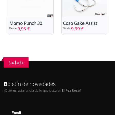
Momo Punch 30
Coso Gake Assist
9,95 €
9,99 €
Desde
Desde
Contacta
B
oletín de novedades
¿Quieres estar al día de lo que pasa en
El Pez Rosa
?