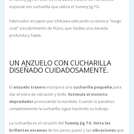
especial con cucharilla que utiliza el Yummy Jig TG.
Fabricados en Japón por Ichikawa utilizando su técnica "magic
coat" (recubrimiento de Flúor), que facilita una clavada
profunda y fiable.
UN ANZUELO CON CUCHARILLA
DISEÑADO CUIDADOSAMENTE.
El
anzuelo trasero
incorpora una
cucharilla pequeña
para
dar el extra de vibración y brillo.
Estimula el instinto
depredador
provocando la mordida. Cuando lo paramos
completamente la cucharilla sigue haciendo su trabajo.
La cucharilla es el corazón del
Yummy Jig TG
.
Imita las
brillantes escamas
de los peces pasto y las
vibraciones
que