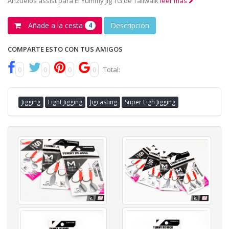
Anzuelos assist para El Yummy Jig TG de Tailwalk
leer más
Añade a la cesta
Descripción
4
COMPARTE ESTO CON TUS AMIGOS
0
0
0
0
Total:
Jigging
Light Jigging
Jigcasting
Super Ligh Jigging