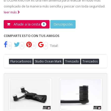
El OCEAN KNOTER es una herramienta para realizar el nudo más
complicado de la manera más sencilla y pescar con toda seguridad.
leer más
Añade a la cesta
Descripción
6
COMPARTE ESTO CON TUS AMIGOS
0
0
0
0
Total:
Flurocarbonos
Studio Ocean Mark
Trenzado
Trenzados