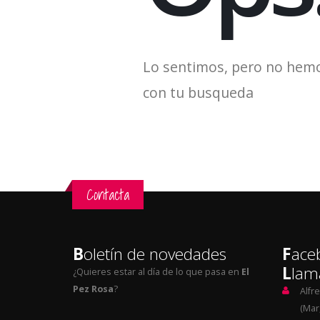
Lo sentimos, pero no hem
con tu busqueda
Contacta
B
oletín de novedades
F
ace
L
lam
¿Quieres estar al día de lo que pasa en
El
Pez Rosa
?
Alfr
(Mar,