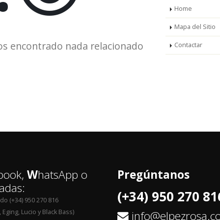
Home
Mapa del Sitio
os encontrado nada relacionado
Contactar
book,
W
hatsApp o
Pregúntanos
adas:
(+34) 950 270 81
edo (+34) 950 270 816
 Eging, Lucio y Black Bass)
info@elpezrosa.