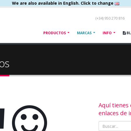
We are also available in English. Click to change
(+34) 950 270 816
PRODUCTOS
MARCAS
INFO
B
os
!
Aquí tienes
enlaces de i