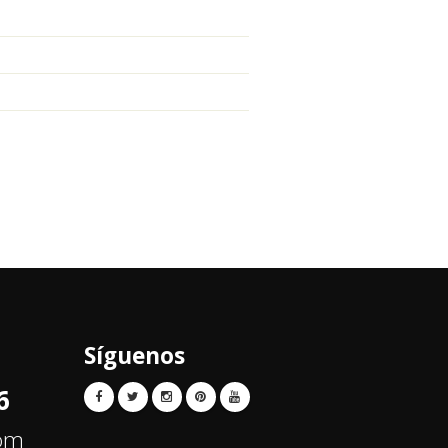
Síguenos
6
com