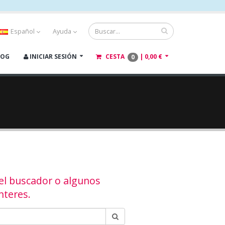
Español
Ayuda
LOG
INICIAR SESIÓN
CESTA
|
0,00 €
0
 el buscador o algunos
nteres.