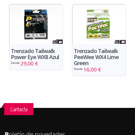
Trenzado Tailwalk
Trenzado Tailwalk
Power Eye WX8 Azul
PeeWee WX4 Lime
Green
29,00 €
Desde
16,00 €
Desde
Contacta
B
oletín de novedades