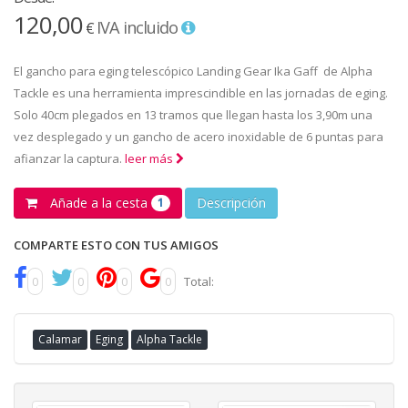
120,00
IVA incluido
€
El gancho para eging telescópico Landing Gear Ika Gaff de Alpha
Tackle es una herramienta imprescindible en las jornadas de eging.
Solo 40cm plegados en 13 tramos que llegan hasta los 3,90m una
vez desplegado y un gancho de acero inoxidable de 6 puntas para
afianzar la captura.
leer más
Añade a la cesta
Descripción
1
COMPARTE ESTO CON TUS AMIGOS
0
0
0
0
Total:
Calamar
Eging
Alpha Tackle