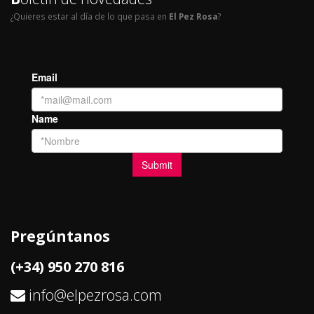
¿Quieres estar al día de lo que pasa en
El Pez Rosa
?
Pregúntanos
(+34) 950 270 816
info@elpezrosa.com