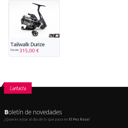
Tailwalk Durize
315,00 €
Desde
Contacta
B
oletín de novedades
¿Quieres estar al día de lo que pasa en
El Pez Rosa
?