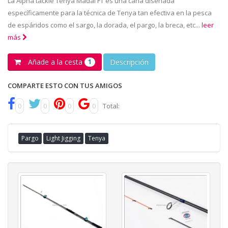
La Alpha tackle Tenya Madai FT es una caña diseñada
específicamente para la técnica de Tenya tan efectiva en la pesca
de espáridos como el sargo, la dorada, el pargo, la breca, etc...
leer
más
Añade a la cesta
Descripción
1
COMPARTE ESTO CON TUS AMIGOS
0
0
0
0
Total:
Pargo
Light Jigging
Tenya