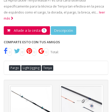
La Alpha tackle Tenya Madai FT es una caña diseñada
específicamente para la técnica de Tenya tan efectiva en la pesca
de espáridos como el sargo, la dorada, el pargo, la breca, etc...
leer
más
Añade a la cesta
Descripción
1
COMPARTE ESTO CON TUS AMIGOS
0
0
0
0
Total:
Pargo
Light Jigging
Tenya