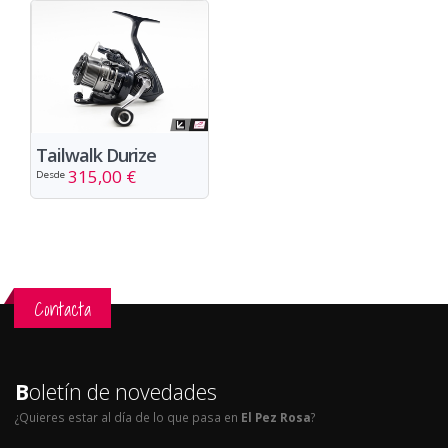
Tailwalk Durize
315,00 €
Desde
Contacta
B
oletín de novedades
¿Quieres estar al día de lo que pasa en
El Pez Rosa
?