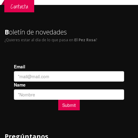
Contacta
B
oletín de novedades
¿Quieres estar al día de lo que pasa en
El Pez Rosa
?
Pregúntanos