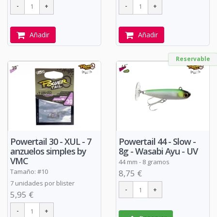
Añadir
Añadir
Reservable
Powertail 30 - XUL - 7
Powertail 44 - Slow -
anzuelos simples by
8g - Wasabi Ayu - UV
VMC
44 mm - 8 gramos
Tamaño: #10
8,75 €
7 unidades por blister
5,95 €