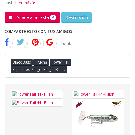
Fiiish.
leer más
Añade a la cesta
Descripción
4
COMPARTE ESTO CON TUS AMIGOS
0
0
0
0
Total:
Black Bass
Trucha
Power Tail
Esparidos, Sargo, Pargo, Breca