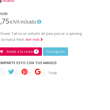
Análisis
esde:
,75
IVA incluido
€
 Power Tail es un señuelo de para pescar a spinning
 la marca Fiiish.
leer más
Añade a la cesta
Descripción
4
OMPARTE ESTO CON TUS AMIGOS
0
0
0
0
Total: