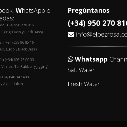
book,
W
hatsApp o
Pregúntanos
adas:
(+34) 950 270 81
edo (+34) 950 270 816
 Eging, Lucio y Black Bass)
info@elpezrosa.
an (+34) 659 96 85 16
ux, Lucio y Black Bass)
Whatsapp
Chann
n (+34) 605 78 00 33
 Vinilos, Tai-Rubber y Jigging)
Salt Water
 (+34) 640 347 488
Fresh Water
 y Agua dulce)