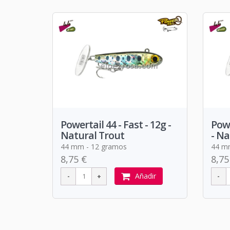
Powertail 44 - Fast - 12g -
Powe
Natural Trout
- Na
44 mm - 12 gramos
44 m
8,75 €
8,75
Añadir