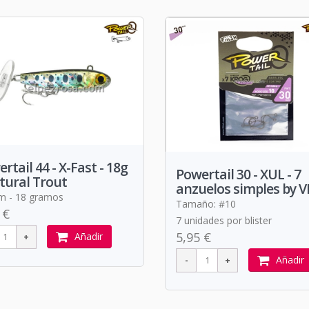
rtail 44 - X-Fast - 18g
Powertail 30 - XUL - 7
tural Trout
anzuelos simples by 
m - 18 gramos
Tamaño: #10
 €
7 unidades por blister
5,95 €
Añadir
Añadir