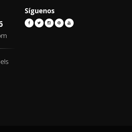
Síguenos
6
com
els