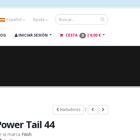
Español
Ayuda
LOG
INICIAR SESIÓN
CESTA
|
0,00 €
0
|
Nadadores
Power Tail 44
e la marca
Fiiish