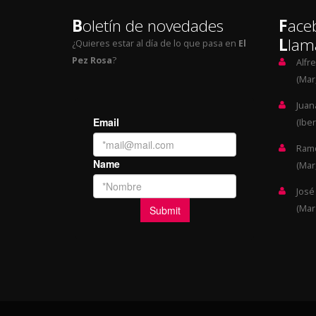
B
oletín de novedades
F
ace
L
lam
¿Quieres estar al día de lo que pasa en
El
Pez Rosa
?
Alfr
(Mar,
Juan
(Iber
Ramó
(Mar,
José
(Mar