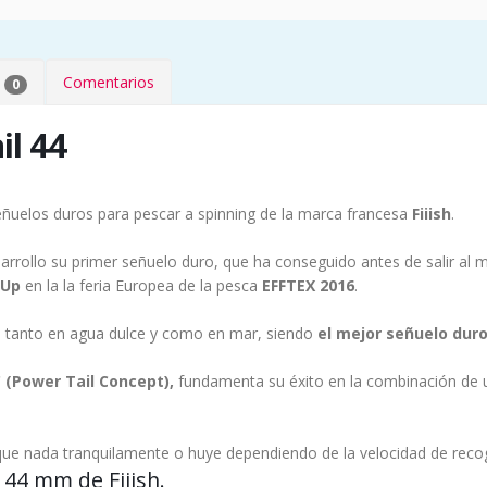
b
Comentarios
0
il 44
señuelos duros para pescar a spinning de la marca francesa
Fiiish
.
sarrollo su primer señuelo duro, que ha conseguido antes de salir al
 Up
en la la feria Europea de la pesca
EFFTEX 2016
.
ca tanto en agua dulce y como en mar, siendo
el mejor señuelo duro
(Power Tail Concept),
fundamenta su éxito en la combinación de u
ue nada tranquilamente o huye dependiendo de la velocidad de recog
 44 mm de Fiiish.