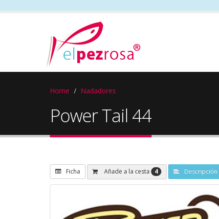
Home
Nadadores
Power Tail 44
4
Añade a la cesta
Ficha
Descripción