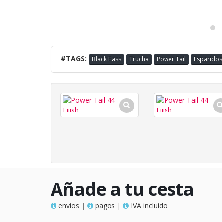
#TAGS:
Black Bass
Trucha
Power Tail
Esparidos
Añade a tu cesta
envios
|
pagos
|
IVA incluido