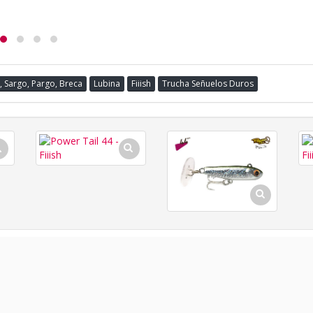
, Sargo, Pargo, Breca
Lubina
Fiiish
Trucha Señuelos Duros