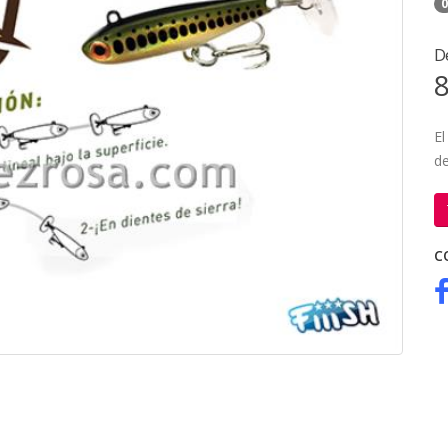
0
D
8
El
de
C