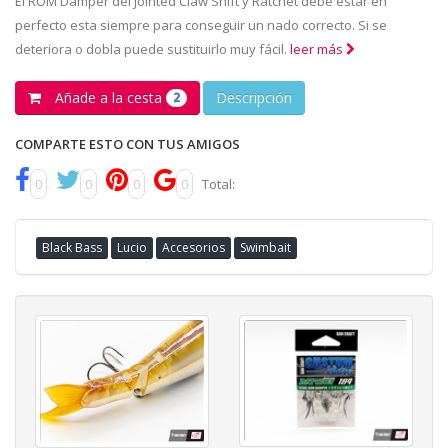
El ROM Damper del Jointed Claw Shift y Ratchet debe estar en
perfecto esta siempre para conseguir un nado correcto. Si se
deteriora o dobla puede sustituirlo muy fácil.
leer más
Añade a la cesta
Descripción
2
COMPARTE ESTO CON TUS AMIGOS
0
0
0
0
Total:
Black Bass
Lucio
Accesorios
Swimbait