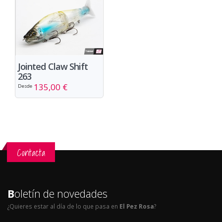
Jointed Claw Shift
263
135,00 €
Desde
Contacta
B
oletín de novedades
¿Quieres estar al día de lo que pasa en
El Pez Rosa
?