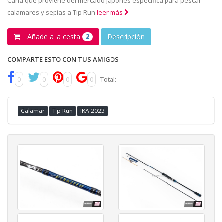
Caña que proviene del mercado japonés específica para pescar
calamares y sepias a Tip Run
leer más
Añade a la cesta
Descripción
2
COMPARTE ESTO CON TUS AMIGOS
0
0
0
0
Total:
Calamar
Tip Run
IKA 2023