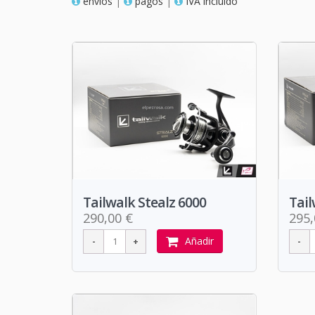
envios
|
pagos
|
IVA incluido
Tailwalk Stealz 6000
Tail
290,00 €
295,
Añadir