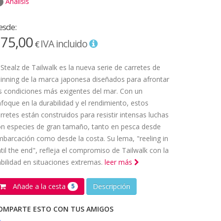
Análisis
esde:
75,00
IVA incluido
€
 Stealz de Tailwalk es la nueva serie de carretes de
inning de la marca japonesa diseñados para afrontar
s condiciones más exigentes del mar. Con un
foque en la durabilidad y el rendimiento, estos
rretes están construidos para resistir intensas luchas
n especies de gran tamaño, tanto en pesca desde
barcación como desde la costa. Su lema, "reeling in
til the end", refleja el compromiso de Tailwalk con la
abilidad en situaciones extremas.
leer más
Añade a la cesta
Descripción
5
OMPARTE ESTO CON TUS AMIGOS