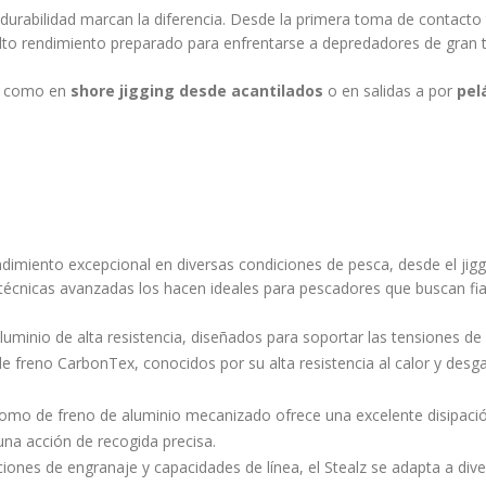
a durabilidad marcan la diferencia. Desde la primera toma de contacto
 alto rendimiento preparado para enfrentarse a depredadores de gran 
, como en
shore jigging desde acantilados
o en salidas a por
pel
dimiento excepcional en diversas condiciones de pesca, desde el jiggi
 técnicas avanzadas los hacen ideales para pescadores que buscan fia
aluminio de alta resistencia, diseñados para soportar las tensiones d
de freno CarbonTex, conocidos por su alta resistencia al calor y desg
 pomo de freno de aluminio mecanizado ofrece una excelente disipació
na acción de recogida precisa.
ciones de engranaje y capacidades de línea, el Stealz se adapta a dive