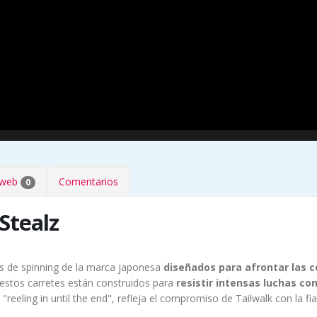
s web
Comentarios
0
Stealz
es de spinning de la marca japonesa
diseñados para afrontar las 
 estos carretes están construidos para
resistir intensas luchas c
eeling in until the end", refleja el compromiso de Tailwalk con la fia