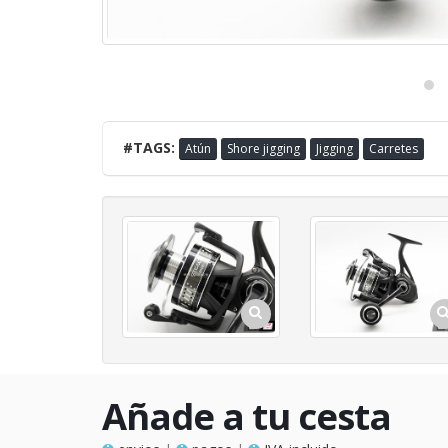
#TAGS:
Atún
Shore jigging
Jigging
Carretes
Añade a tu cesta