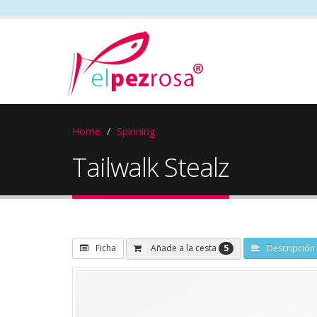
Home
Spinning
Tailwalk Stealz
5
Añade a la cesta
Ficha
Descripción