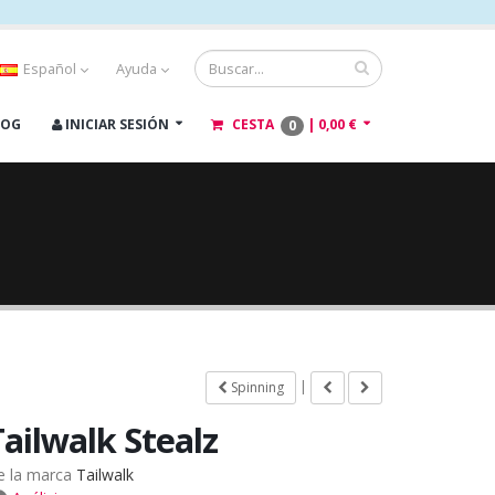
Español
Ayuda
LOG
INICIAR SESIÓN
CESTA
|
0,00 €
0
|
Spinning
Tailwalk Stealz
e la marca
Tailwalk