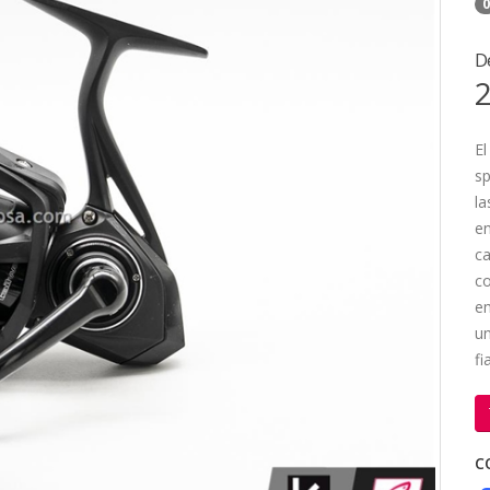
0
D
2
El
sp
la
en
ca
co
em
un
fi
C