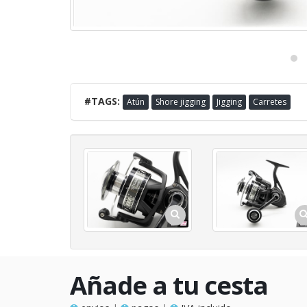
#TAGS:
Atún
Shore jigging
Jigging
Carretes
Añade a tu cesta