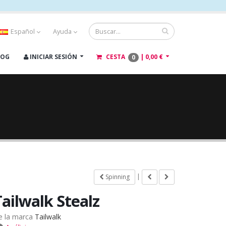
Español
Ayuda
LOG
INICIAR SESIÓN
CESTA
|
0,00 €
0
|
Spinning
Tailwalk Stealz
e la marca
Tailwalk