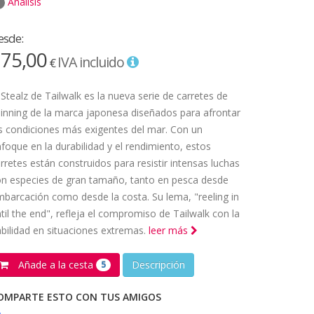
Análisis
esde:
75,00
IVA incluido
€
 Stealz de Tailwalk es la nueva serie de carretes de
inning de la marca japonesa diseñados para afrontar
s condiciones más exigentes del mar. Con un
foque en la durabilidad y el rendimiento, estos
rretes están construidos para resistir intensas luchas
n especies de gran tamaño, tanto en pesca desde
barcación como desde la costa. Su lema, "reeling in
til the end", refleja el compromiso de Tailwalk con la
abilidad en situaciones extremas.
leer más
Añade a la cesta
Descripción
5
OMPARTE ESTO CON TUS AMIGOS