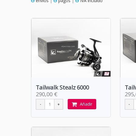
envios
|
pagos
|
IVA incluido
Tailwalk Stealz 6000
Tail
290,00 €
295,
Añadir