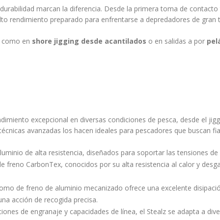
a durabilidad marcan la diferencia. Desde la primera toma de contacto
 alto rendimiento preparado para enfrentarse a depredadores de gran 
, como en
shore jigging desde acantilados
o en salidas a por
pel
dimiento excepcional en diversas condiciones de pesca, desde el jiggi
 técnicas avanzadas los hacen ideales para pescadores que buscan fia
aluminio de alta resistencia, diseñados para soportar las tensiones d
de freno CarbonTex, conocidos por su alta resistencia al calor y desg
 pomo de freno de aluminio mecanizado ofrece una excelente disipació
na acción de recogida precisa.
ciones de engranaje y capacidades de línea, el Stealz se adapta a dive