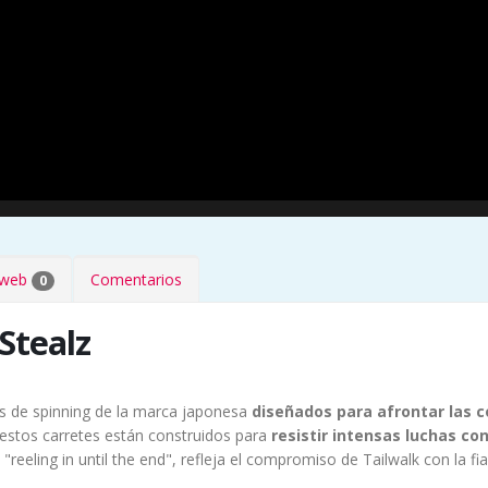
s web
Comentarios
0
Stealz
es de spinning de la marca japonesa
diseñados para afrontar las 
 estos carretes están construidos para
resistir intensas luchas c
eeling in until the end", refleja el compromiso de Tailwalk con la fia