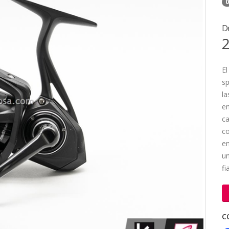
0
D
2
El
sp
la
en
ca
co
em
un
fi
C