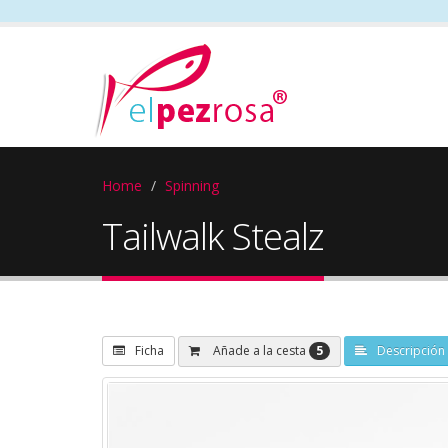
Home
Spinning
Tailwalk Stealz
5
Añade a la cesta
Ficha
Descripción