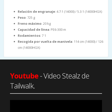
Relación de engranaje
: 4.7:1 (14000) / 5.3:1 (14000HGX)
Peso
: 725 g
Freno máximo
: 20 kg
Capacidad de línea
: PE6-300 m
Rodamientos
: 7 1
Recogida por vuelta de manivela
: 114 cm (14000) / 126
cm (14000HGX)
Youtube
- Video Stealz de
Tailwalk.