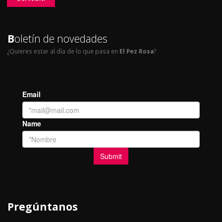
B
oletín de novedades
¿Quieres estar al día de lo que pasa en
El Pez Rosa
?
Pregúntanos