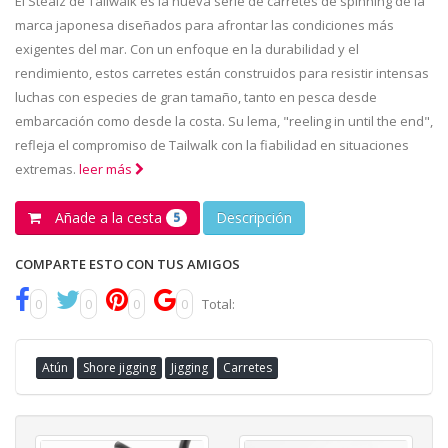
El Stealz de Tailwalk es la nueva serie de carretes de spinning de la
marca japonesa diseñados para afrontar las condiciones más
exigentes del mar. Con un enfoque en la durabilidad y el
rendimiento, estos carretes están construidos para resistir intensas
luchas con especies de gran tamaño, tanto en pesca desde
embarcación como desde la costa. Su lema, "reeling in until the end",
refleja el compromiso de Tailwalk con la fiabilidad en situaciones
extremas.
leer más
Añade a la cesta
Descripción
5
COMPARTE ESTO CON TUS AMIGOS
0
0
0
0
Total:
Atún
Shore jigging
Jigging
Carretes