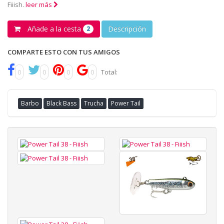
Fiiish.
leer más
Añade a la cesta
Descripción
2
COMPARTE ESTO CON TUS AMIGOS
0
0
0
0
Total:
Barbo
Black Bass
Trucha
Power Tail