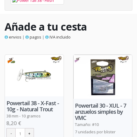
Añade a tu cesta
envios
|
pagos
|
IVA incluido
Powertail 38 - X-Fast -
Powertail 30 - XUL - 7
10g - Natural Trout
anzuelos simples by
38 mm - 10 gramos
VMC
8,20 €
Tamaño: #10
7 unidades por blister