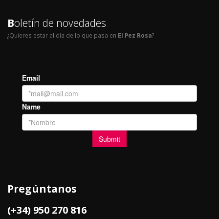
B
oletín de novedades
¿Quieres estar al día de lo que pasa en
El Pez Rosa
?
Pregúntanos
(+34) 950 270 816