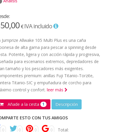
Análisis
esde:
50,00
IVA incluido
€
 Jumprize Allwake 105 Multi Plus es una caña
ponesa de alta gama para pescar a spinning desde
sta. Potente, ligera y con acción rápida y progresiva,
señada para escenarios extremos, depredadores de
an tamaño y los pescadores más exigentes.
mponentes premium: anillas Fuji Titanio-Torzite,
ntera Titanio-SIC y empuñadura de corcho para
ximo control y confort.
leer más
Añade a la cesta
Descripción
1
OMPARTE ESTO CON TUS AMIGOS
0
0
0
0
Total: