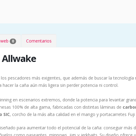
s web
Comentarios
0
 Allwake
 los pescadores más exigentes, que además de buscar la tecnología 
 hacer la caña aún más ligera sin perder potencia ni control.
inning en escenarios extremos, donde la potencia para levantar gran
nesas 100% de alta gama, fabricadas con distintas láminas de
carbo
o SIC
, corcho de la más alta calidad en el mango y portacarretes Fuj
diseñado para aumentar todo el potencial de la caña: conseguir más d
eñuelos como paseantes, minnows, jigs y jerkbaits. Su diseño ofrece u