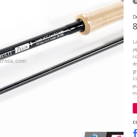
0
D
8
La
ja
co
di
gr
Co
pu
má
C