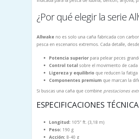
Indicada para la pesca de lubina, dentón, anjova,
¿Por qué elegir la serie A
Allwake
no es solo una caña fabricada con carbono
pesca en escenarios extremos. Cada detalle, desde 
Potencia superior
para pelear peces grande
Control total
sobre el movimiento de cada s
Ligereza y equilibrio
que reducen la fatiga 
Componentes premium
que marcan la dife
Si buscas una caña que combine
prestaciones ext
ESPECIFICACIONES TÉCNICA
Longitud:
10’5” ft. (3,18 m)
Peso:
190 g
Acción:
8-40 g