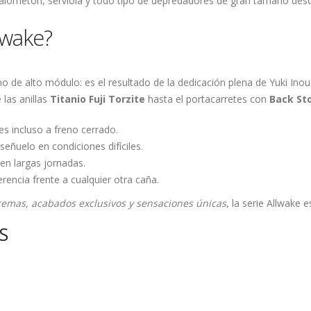
 palometón, serviola y todo tipo de depredadores de gran tamaño desd
llwake?
 de alto módulo: es el resultado de la dedicación plena de Yuki Inoue
las anillas
Titanio Fuji Torzite
hasta el portacarretes con
Back St
s incluso a freno cerrado.
eñuelo en condiciones difíciles.
en largas jornadas.
rencia frente a cualquier otra caña.
remas, acabados exclusivos y sensaciones únicas
, la serie Allwake 
S