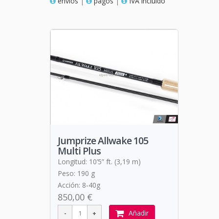
envios
|
pagos
|
IVA incluido
Jumprize Allwake 105
Multi Plus
Longitud: 10’5” ft. (3,19 m)
Peso: 190 g
Acción: 8-40g
850,00 €
Añadir