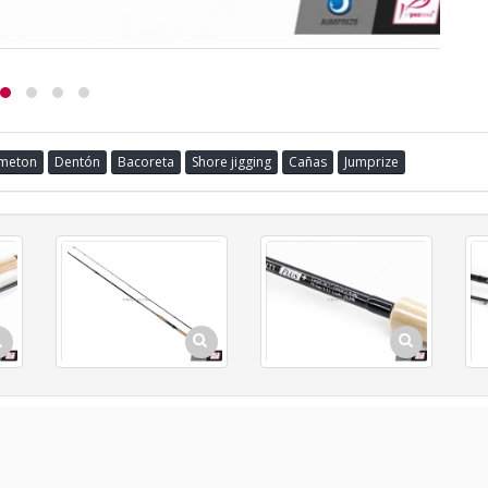
ometon
Dentón
Bacoreta
Shore jigging
Cañas
Jumprize