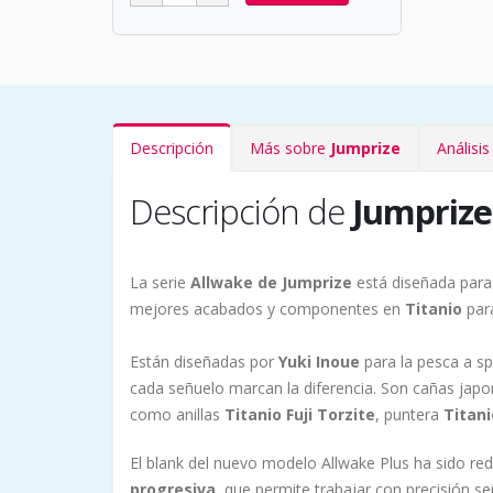
Descripción
Más sobre
Jumprize
Análisi
Descripción de
Jumprize
La serie
Allwake de Jumprize
está diseñada para
mejores acabados y componentes en
Titanio
para
Están diseñadas por
Yuki Inoue
para la pesca a sp
cada señuelo marcan la diferencia. Son cañas japo
como anillas
Titanio Fuji Torzite
, puntera
Titani
El blank del nuevo modelo Allwake Plus ha sido re
progresiva
, que permite trabajar con precisión s