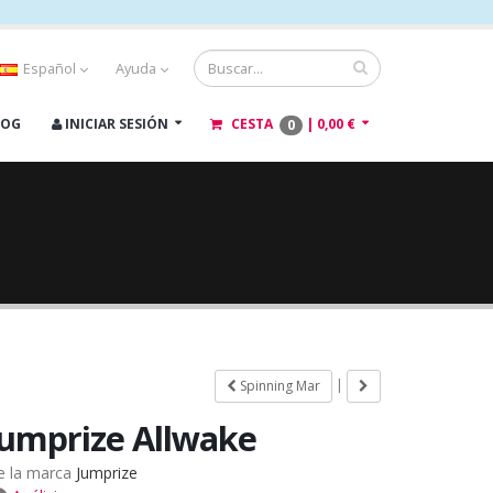
Español
Ayuda
LOG
INICIAR SESIÓN
CESTA
|
0,00 €
0
|
Spinning Mar
Jumprize Allwake
e la marca
Jumprize