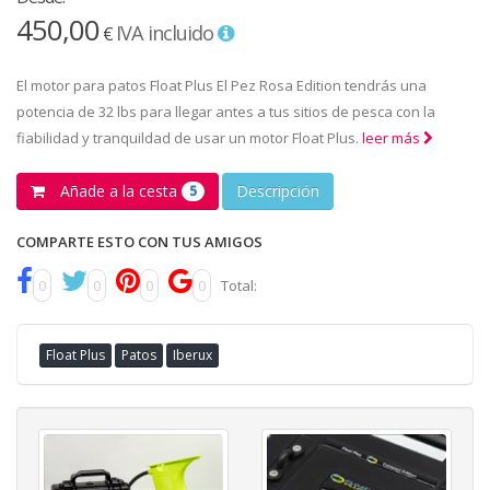
450,00
IVA incluido
€
El motor para patos Float Plus El Pez Rosa Edition tendrás una
potencia de 32 lbs para llegar antes a tus sitios de pesca con la
fiabilidad y tranquildad de usar un motor Float Plus.
leer más
Añade a la cesta
Descripción
5
COMPARTE ESTO CON TUS AMIGOS
0
0
0
0
Total:
Float Plus
Patos
Iberux