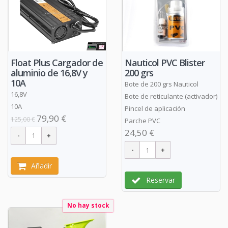
Float Plus Cargador de
Nauticol PVC Blister
aluminio de 16,8V y
200 grs
10A
Bote de 200 grs Nauticol
16,8V
Bote de reticulante (activador)
10A
Pincel de aplicación
79,90 €
125,00 €
Parche PVC
24,50 €
Añadir
Reservar
No hay stock