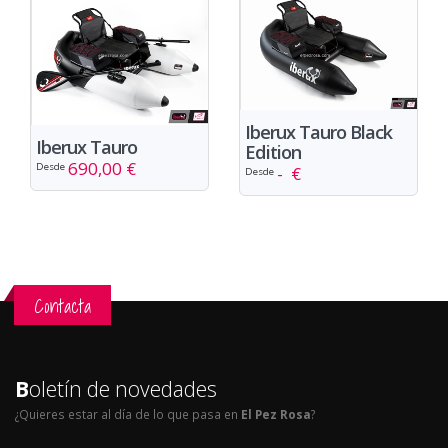
Iberux Tauro Black
Iberux Tauro
Edition
690,00 €
Desde
- €
Desde
Contacta
B
oletín de novedades
¿Quieres estar al día de lo que pasa en
El Pez Rosa
?