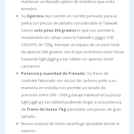
mantener un llenado optimo de la bobina que evita
enredos.
Su
ligereza
: Aún siendo un carrete pensado para la
pelea con piezas de tamaño considerable el Tailwalk
Seiren
solo pesa 210 gramos
lo que nos permitirá,
montándolo en cañas como la Tailwalk L-Jiggys SSD
C632/FSL de 128g, manejar un equipo de un peso total
de apenas 340 gramos con el que podremos estar horas
haciendo light jigging o tai rubber sin apenas sentir
cansancio.
Potencia y suavidad de frenado:
Su freno de
combate fabricado con discos de carbono junto a su
manivela en estrella nos permite un tarado de
precisión entre 500 - 1500 g (taraje habitual en la pesca
light jigging y tai rubber) pudiendo llegar a una potencia
de
freno de hasta 7 kg
para lidiar con piezas de gran
tamaño.
Nuevo sistema de freno centrífugo ajustable desde el
exterior.