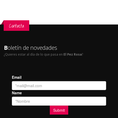
Contacta
B
oletín de novedades
¿Quieres estar al día de lo que pasa en
El Pez Rosa
?