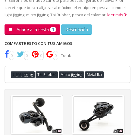
El Seirens es el nuevo carrete para pescas ligeras de Tailwalk. Un
carrete que busca aligerar al máximo el equipo en pescas como el
light jigging, micro jigging, Tai Rubber, pesca del calamar.
leer más
Añade a la cesta
Descripción
1
COMPARTE ESTO CON TUS AMIGOS
0
0
0
0
Total:
Light Jigging
Tai Rubber
Micro jigging
Metal Ika