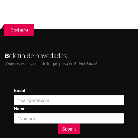
Contacta
B
oletín de novedades
¿Quieres estar al día de lo que pasa en
El Pez Rosa
?