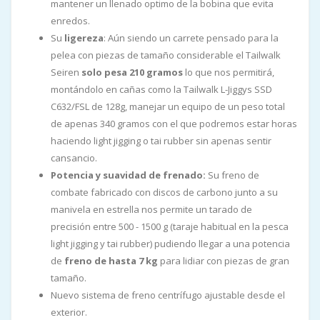
mantener un llenado optimo de la bobina que evita
enredos.
Su
ligereza
: Aún siendo un carrete pensado para la
pelea con piezas de tamaño considerable el Tailwalk
Seiren
solo pesa 210 gramos
lo que nos permitirá,
montándolo en cañas como la Tailwalk L-Jiggys SSD
C632/FSL de 128g, manejar un equipo de un peso total
de apenas 340 gramos con el que podremos estar horas
haciendo light jigging o tai rubber sin apenas sentir
cansancio.
Potencia y suavidad de frenado:
Su freno de
combate fabricado con discos de carbono junto a su
manivela en estrella nos permite un tarado de
precisión entre 500 - 1500 g (taraje habitual en la pesca
light jigging y tai rubber) pudiendo llegar a una potencia
de
freno de hasta 7 kg
para lidiar con piezas de gran
tamaño.
Nuevo sistema de freno centrífugo ajustable desde el
exterior.