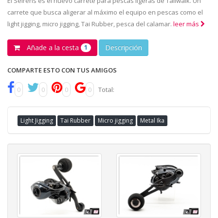
El Seirens es el nuevo carrete para pescas ligeras de Tailwalk. Un
carrete que busca aligerar al máximo el equipo en pescas como el
light jigging, micro jigging, Tai Rubber, pesca del calamar.
leer más
Añade a la cesta
Descripción
1
COMPARTE ESTO CON TUS AMIGOS
0
0
0
0
Total:
Light Jigging
Tai Rubber
Micro jigging
Metal Ika