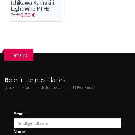
Ichikawa Kamakiri
Light Wire PTFE
9,50 €
Desde
Contacta
B
oletín de novedades
¿Quieres estar al día de lo que pasa en
El Pez Rosa
?