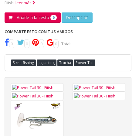
Fiiish.
leer más
Añade a la cesta
Descripción
5
COMPARTE ESTO CON TUS AMIGOS
0
0
0
0
Total:
Streetfishing
Jigcasting
Trucha
Power Tail