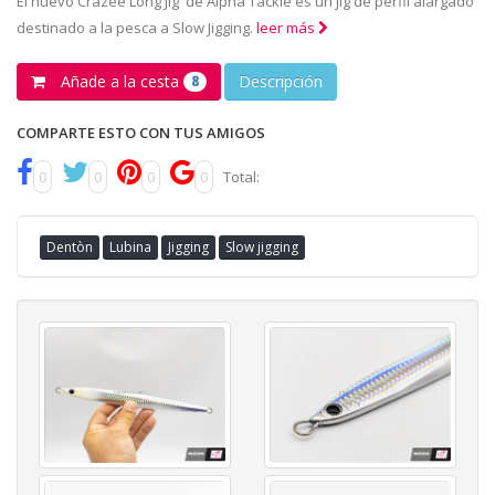
El nuevo Crazee Long Jig de Alpha Tackle es un jig de perfil alargado
destinado a la pesca a Slow Jigging.
leer más
Añade a la cesta
Descripción
8
COMPARTE ESTO CON TUS AMIGOS
0
0
0
0
Total:
Dentòn
Lubina
Jigging
Slow jigging