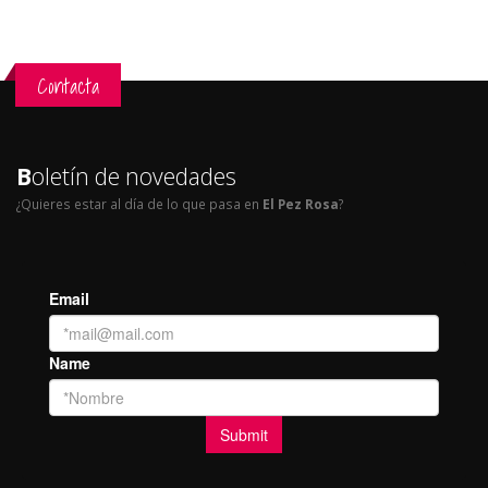
Contacta
B
oletín de novedades
¿Quieres estar al día de lo que pasa en
El Pez Rosa
?