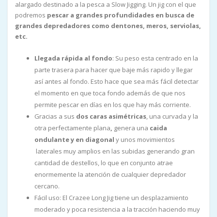
alargado destinado a la pesca a Slow Jigging. Un jig con el que
podremos
pescar a grandes profundidades en busca de
grandes depredadores como dentones, meros, serviolas,
etc.
Llegada rápida al fondo
: Su peso esta centrado en la
parte trasera para hacer que baje más rapido y llegar
así antes al fondo. Esto hace que sea más fácil detectar
el momento en que toca fondo además de que nos
permite pescar en días en los que hay más corriente.
Gracias a sus
dos caras asimétricas
, una curvada y la
otra perfectamente plana
,
genera una
caida
ondulante y en diagonal
y unos movimientos
laterales muy amplios en las subidas generando gran
cantidad de destellos, lo que en conjunto atrae
enormemente la atención de cualquier depredador
cercano.
Fácil uso: El Crazee Long Jig tiene un desplazamiento
moderado y poca resistencia a la tracción haciendo muy