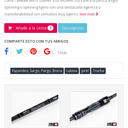
Caña Tailwalk Micro Gamer SSD modelo 2023 para la pesca a light
spinning o spinning ligero con una destacada ligereza y
maniobrabilidad con señuelos muy ligeros.
leer más
Añade a la cesta
Descripción
2
COMPARTE ESTO CON TUS AMIGOS
0
0
0
0
Total:
Esparidos, Sargo, Pargo, Breca
Lubina
Jurel
Trucha