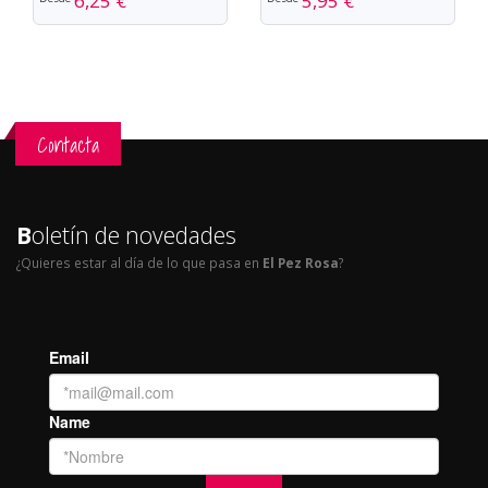
6,25 €
5,95 €
Contacta
B
oletín de novedades
¿Quieres estar al día de lo que pasa en
El Pez Rosa
?