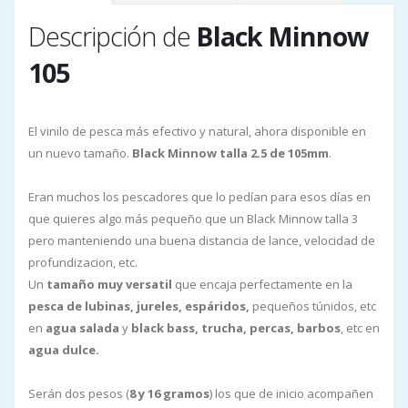
Descripción de
Black Minnow
105
El vinilo de pesca más efectivo y natural, ahora disponible en
un nuevo tamaño.
Black Minnow talla 2.5 de 105mm
.
Eran muchos los pescadores que lo pedían para esos días en
que quieres algo más pequeño que un Black Minnow talla 3
pero manteniendo una buena distancia de lance, velocidad de
profundizacion, etc.
Un
tamaño muy versatil
que encaja perfectamente en la
pesca de lubinas, jureles, espáridos,
pequeños túnidos, etc
en
agua salada
y
black bass, trucha, percas, barbos
, etc en
agua dulce.
Serán dos pesos (
8 y 16 gramos
) los que de inicio acompañen