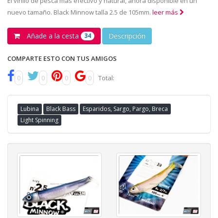
El vinilo de pesca más efectivo y natural, ahora disponible en un
nuevo tamaño. Black Minnow talla 2.5 de 105mm.
leer más
Añade a la cesta
Descripción
34
COMPARTE ESTO CON TUS AMIGOS
0
0
0
0
Total:
Lubina
Black Bass
Esparidos, Sargo, Pargo, Breca
Light Spinning