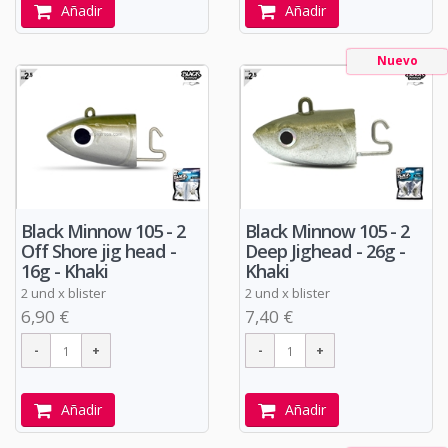
Añadir
Añadir
Nuevo
Black Minnow 105 - 2
Black Minnow 105 - 2
Off Shore jig head -
Deep Jighead - 26g -
16g - Khaki
Khaki
2 und x blister
2 und x blister
6,90 €
7,40 €
Añadir
Añadir