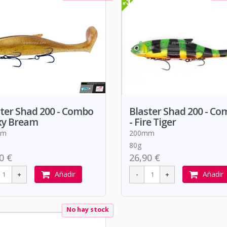
ter Shad 200 - Combo
Blaster Shad 200 - C
xy Bream
- Fire Tiger
mm
200mm
80g
0 €
26,90 €
Añadir
Añadir
No hay stock