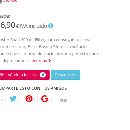
Análisis
esde:
6,90
IVA incluido
€
aster Shad 200 de Fiiish, para conseguir tu pieza
cord de Lucio, Black Bass o Siluro. Un señuelo
rande que se mueve despacio, bocado perfecto para
os depredadores.
leer más
Añade a la cesta
Descripción
6
OMPARTE ESTO CON TUS AMIGOS
0
0
0
0
Total: