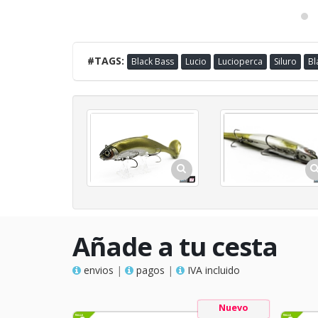
#TAGS:
Black Bass
Lucio
Lucioperca
Siluro
Bl
Añade a tu cesta
envios
|
pagos
|
IVA incluido
Nuevo