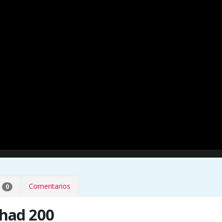
b
Comentarios
0
Shad 200