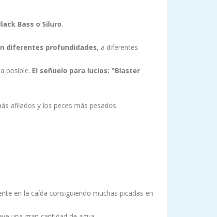
lack Bass o Siluro.
n diferentes profundidades
, a diferentes
a posible.
El señuelo para lucios: "Blaster
 más afilados y los peces más pesados.
mente en la caída consiguiendo muchas picadas en
ueve una gran cantidad de agua.