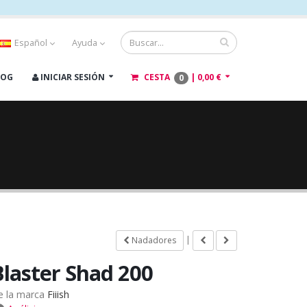
Español
Ayuda
LOG
INICIAR SESIÓN
CESTA
|
0,00 €
0
|
Nadadores
Blaster Shad 200
e la marca
Fiiish