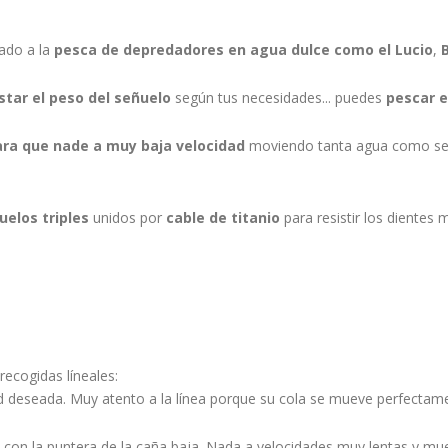
ado a la
pesca de depredadores en agua dulce como el Lucio
,
B
star el peso del señuelo
según tus necesidades... puedes
pescar e
ara que nade a muy baja velocidad
moviendo tanta agua como se
uelos triples
unidos por
cable de titanio
para resistir los dientes
recogidas líneales:
ad deseada. Muy atento a la línea porque su cola se mueve perfecta
ta con la puntera de la caña baja. Nada a velocidades muy lentas y m