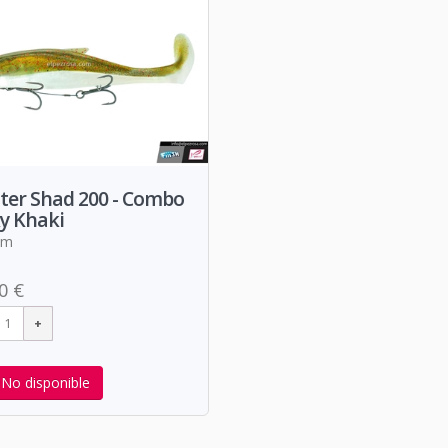
ter Shad 200 - Combo
ky Khaki
mm
0 €
No disponible