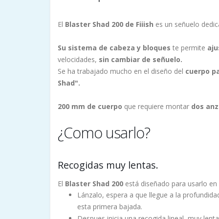
El
Blaster Shad 200 de Fiiish
es un señuelo dedic
Su sistema de cabeza y bloques
te permite
aju
velocidades,
sin cambiar de señuelo.
Se ha trabajado mucho en el diseño del
cuerpo
p
Shad".
200 mm de cuerpo
que requiere montar
dos anz
¿Como usarlo?
Recogidas muy lentas.
El
Blaster Shad 200
está diseñado para usarlo en 
Lánzalo, espera a que llegue a la profundid
esta primera bajada.
Despues inicia una recogida lineal, muy len