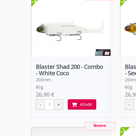
Blaster Shad 200 - Combo
Blas
- White Coco
- Se
200mm
200
80g
80g
26,90 €
26,9
Añadir
Nuevo