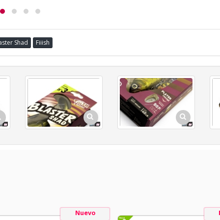
aster Shad
Fiiish
Nuevo