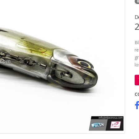
0
D
2
Bl
re
g
l
C