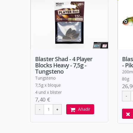
Blaster Shad - 4 Player
Blas
Blocks Heavy - 7,5g -
- Pi
Tungsteno
200
Tungsteno
80g
7,5g x bloque
26,9
4 und x blister
7,40 €
Añadir