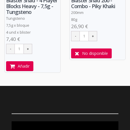
Blaster Shad - 4 Player
Blaster Shad 200 -
Blocks Heavy - 7,5g -
Combo - Piky Khaki
Tungsteno
200mm
Tungsteno
80g
7,5g x bloque
26,90 €
4 und x blister
7,40 €
No disponible
Añadir