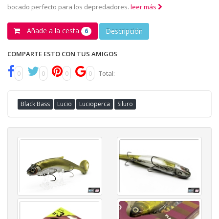
bocado perfecto para los depredadores.
leer más
Añade a la cesta
Descripción
6
COMPARTE ESTO CON TUS AMIGOS
0
0
0
0
Total:
Black Bass
Lucio
Lucioperca
Siluro