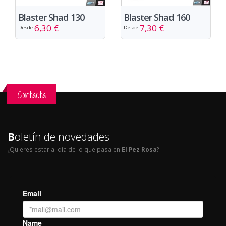
Blaster Shad 130
Blaster Shad 160
6,30 €
7,30 €
Desde
Desde
Contacta
B
oletín de novedades
¿Quieres estar al día de lo que pasa en
El Pez Rosa
?