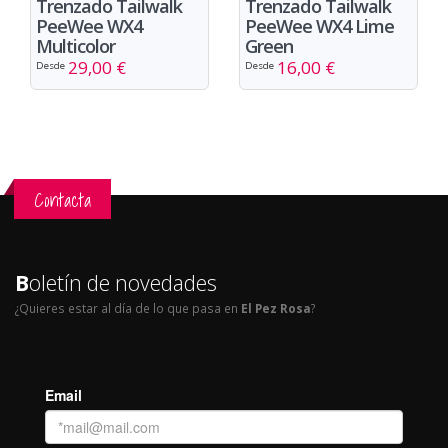
Trenzado Tailwalk
Trenzado Tailwalk
PeeWee WX4
PeeWee WX4 Lime
Multicolor
Green
29,00 €
16,00 €
Desde
Desde
Contacta
B
oletín de novedades
¿Quieres estar al día de lo que pasa en
El Pez Rosa
?