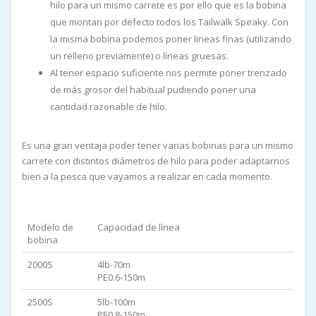
hilo para un mismo carrete es por ello que es la bobina
que montan por defecto todos los Tailwalk Speaky. Con
la misma bobina podemos poner lineas finas (utilizando
un relleno previamente) o líneas gruesas.
Al tener espacio suficiente nos permite poner trenzado
de más grosor del habitual pudiendo poner una
cantidad razonable de hilo.
Es una gran ventaja poder tener varias bobinas para un mismo
carrete con distintos diámetros de hilo para poder adaptarnos
bien a la pesca que vayamos a realizar en cada momento.
Modelo de
Capacidad de línea
bobina
2000S
4lb-70m
PE0.6-150m
2500S
5lb-100m
PE0.8-150m