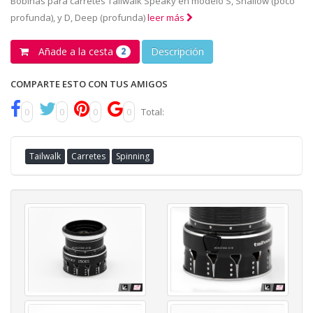
Bobinas para carretes Tailwalk Speaky en modelo S, Shallow (poco
profunda), y D, Deep (profunda)
leer más
Añade a la cesta
Descripción
2
COMPARTE ESTO CON TUS AMIGOS
0
0
0
0
Total:
Tailwalk
Carretes
Spinning