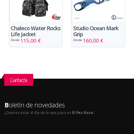
Chaleco Water Rocks
Studio Ocean Mark
Life Jacket
Grip
115,00 €
160,00 €
Desde
Desde
Contacta
B
oletín de novedades
¿Quieres estar al día de lo que pasa en
El Pez Rosa
?