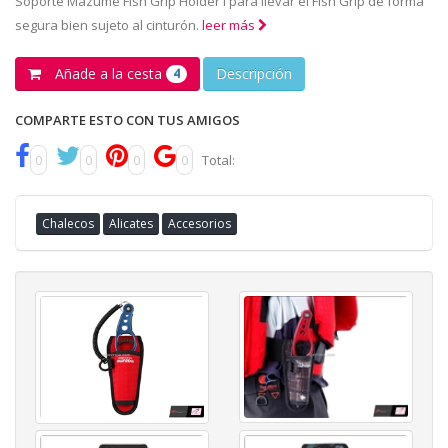
Soporte Mazume Fish Grip Holder I para llevar el Fish Grip de forma
segura bien sujeto al cinturón.
leer más
Añade a la cesta
Descripción
4
COMPARTE ESTO CON TUS AMIGOS
0
0
0
0
Total:
Chalecos
Alicates
Accesorios