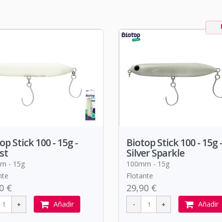
op Stick 100 - 15g -
Biotop Stick 100 - 15g 
st
Silver Sparkle
m - 15g
100mm - 15g
nte
Flotante
0 €
29,90 €
Añadir
Añadir