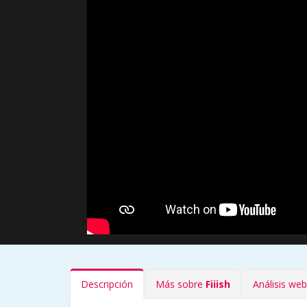
Descripción
Más sobre
Fiiish
Análisis we