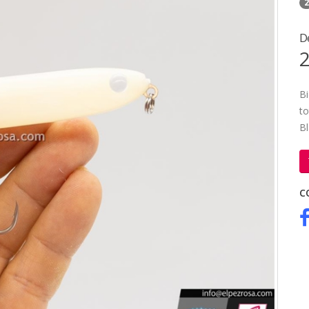
2
D
2
Bi
to
Bl
C