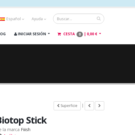
Español
Ayuda
LOG
INICIAR SESIÓN
CESTA
|
0,00 €
0
|
Superficie
Biotop Stick
e la marca
Fiiish