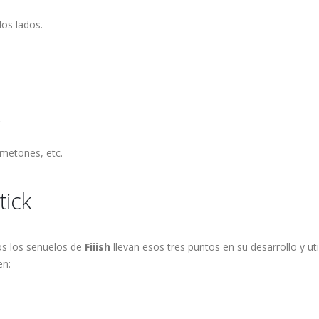
los lados.
.
ometones, etc.
tick
 los señuelos de
Fiiish
llevan esos tres puntos en su desarrollo y uti
n: