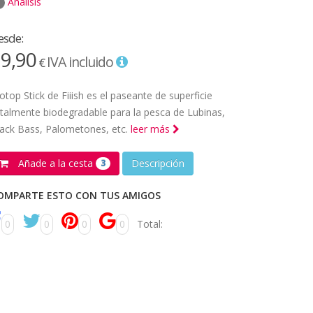
Análisis
esde:
9,90
IVA incluido
€
otop Stick de Fiiish es el paseante de superficie
talmente biodegradable para la pesca de Lubinas,
ack Bass, Palometones, etc.
leer más
Añade a la cesta
Descripción
3
OMPARTE ESTO CON TUS AMIGOS
0
0
0
0
Total: