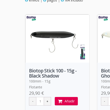
envios
|
pagos
|
IVA incluido
Biotop Stick 100 - 15g -
Biot
Black Shadow
Gho
100mm - 15g
100m
Flotante
Flota
29,90 €
29,9
Añadir