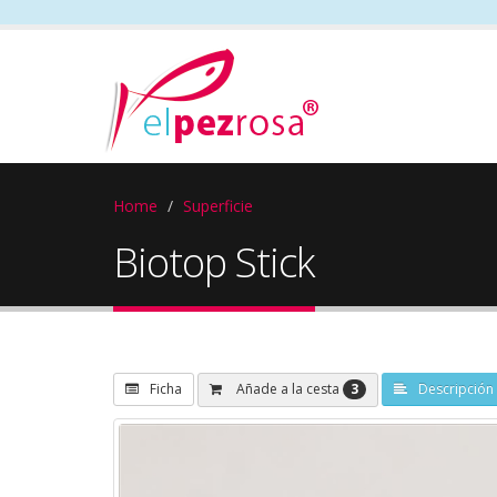
Home
Superficie
Biotop Stick
3
Añade a la cesta
Ficha
Descripción