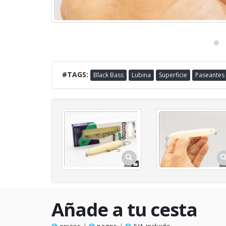
#TAGS:
Black Bass
Lubina
Superficie
Paseantes
Añade a tu cesta