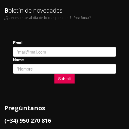
B
oletín de novedades
¿Quieres estar al día de lo que pasa en
El Pez Rosa
?
Pregúntanos
(+34) 950 270 816