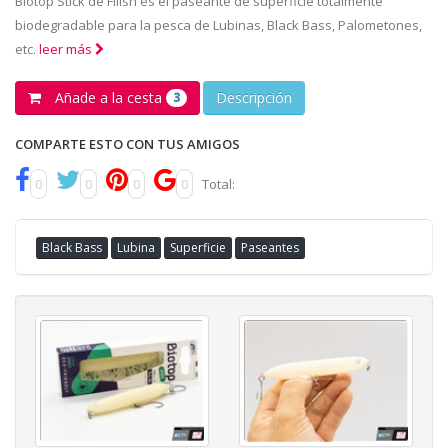
Biotop Stick de Fiiish es el paseante de superficie totalmente
biodegradable para la pesca de Lubinas, Black Bass, Palometones,
etc.
leer más
Añade a la cesta
Descripción
3
COMPARTE ESTO CON TUS AMIGOS
0
0
0
0
Total:
Black Bass
Lubina
Superficie
Paseantes