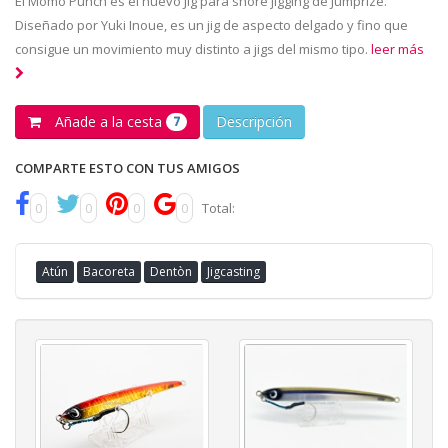
El Momo Punch es el nuevo Jig para shore jigging de Jumprize.
Diseñado por Yuki Inoue, es un jig de aspecto delgado y fino que
consigue un movimiento muy distinto a jigs del mismo tipo.
leer más
Añade a la cesta
Descripción
7
COMPARTE ESTO CON TUS AMIGOS
0
0
0
0
Total:
Atún
Bacoreta
Dentòn
Jigcasting