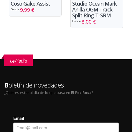
Coso Gake Assist
Studio Ocean Mark
Anilla OGM Track
9,99 €
Desde
Split Ring T-SRM
8,00 €
Desde
Contacta
B
oletín de novedades
¿Quieres estar al día de lo que pasa en
El Pez Rosa
?