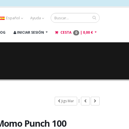
Español
Ayuda
LOG
INICIAR SESIÓN
CESTA
|
0,00 €
0
|
Jigs Mar
Momo Punch 100