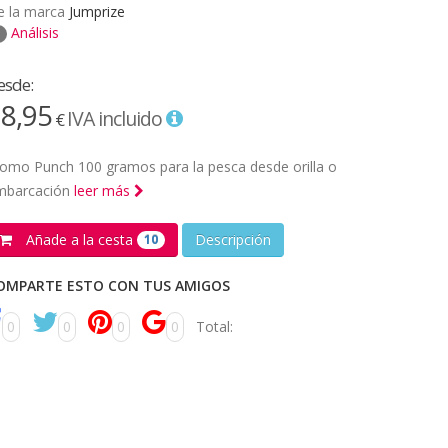
e la marca
Jumprize
Análisis
esde:
8,95
IVA incluido
€
omo Punch 100 gramos para la pesca desde orilla o
mbarcación
leer más
Añade a la cesta
Descripción
10
OMPARTE ESTO CON TUS AMIGOS
0
0
0
0
Total: