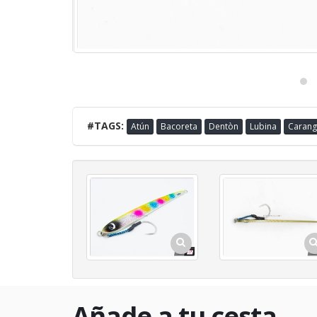
#TAGS:
Atún
Bacoreta
Dentòn
Lubina
Carang
Añade a tu cesta