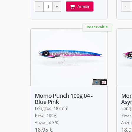
Añadir
Reservable
Momo Punch 100g 04 -
Mom
Blue Pink
Asym
Longitud: 183mm
Long
Peso: 100g
Peso:
Anzuelo: 3/0
Anzue
18,95 €
18,9