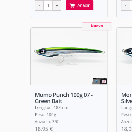
Añadir
Nuevo
Momo Punch 100g 07 -
Mom
Green Bait
Silv
Longitud: 183mm
Long
Peso: 100g
Peso:
Anzuelo: 3/0
Anzue
18,95 €
18,9