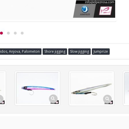
idos, Anjova, Palometon
Shore jigging
Slow jigging
Jumprize