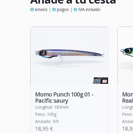
envios
|
pagos
|
IVA incluido
Momo Punch 100g 01 -
Mom
Pacific saury
Real
Longitud: 183mm
Long
Peso: 100g
Peso:
Anzuelo: 3/0
Anzue
18,95 €
18,9