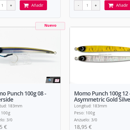
Añadir
Añadir
Nuevo
o Punch 100g 08 -
Momo Punch 100g 12 
erside
Asymmetric Gold Silve
itud: 183mm
Longitud: 183mm
 100g
Peso: 100g
lo: 3/0
Anzuelo: 3/0
5 €
18,95 €