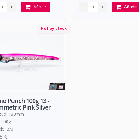
Añadir
Añadir
No hay stock
o Punch 100g 13 -
metric Pink Silver
itud: 183mm
 100g
lo: 3/0
5 €