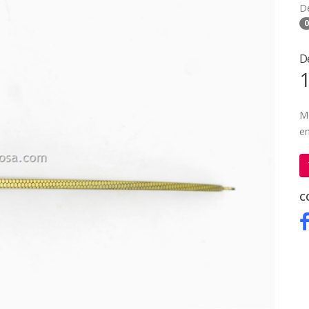
D
0
D
1
M
e
C