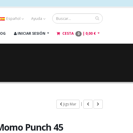
Español
Ayuda
LOG
INICIAR SESIÓN
CESTA
|
0,00 €
0
|
Jigs Mar
Momo Punch 45