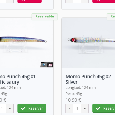
Reservable
Re
o Punch 45g 01 -
Momo Punch 45g 02 - 
fic saury
Silver
tud: 124 mm
Longitud: 124 mm
 45g
Peso: 45g
0 €
10,90 €
Reservar
Reserv