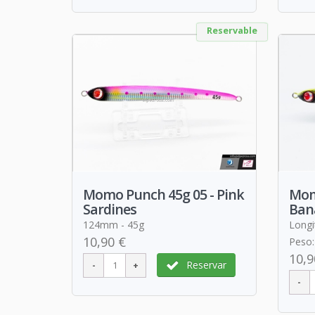
Reservable
Momo Punch 45g 05 - Pink
Mom
Sardines
Ban
124mm - 45g
Longi
10,90 €
Peso:
10,9
Reservar