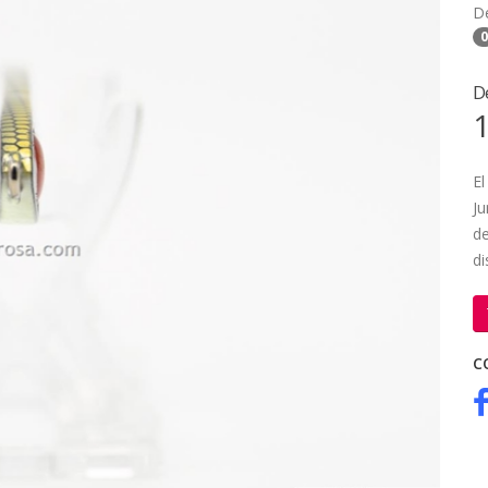
D
0
D
1
El
Ju
d
di
C