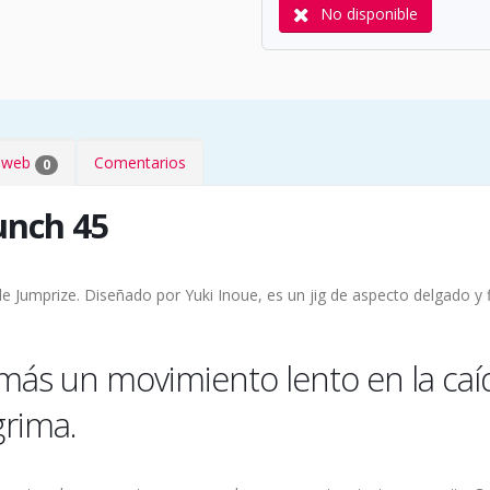
No disponible
s web
Comentarios
0
nch 45
de Jumprize. Diseñado por Yuki Inoue, es un jig de aspecto delgado y
 más un movimiento lento en la caíd
grima.