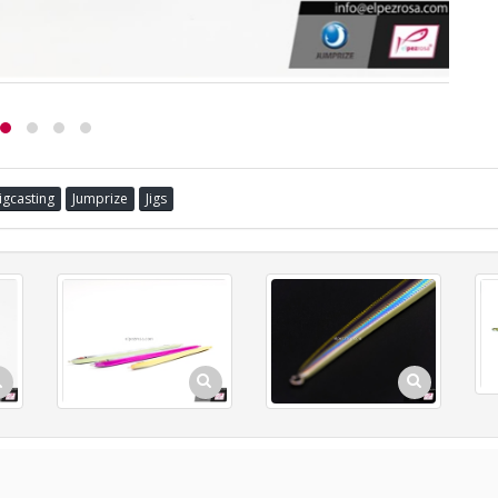
Jigcasting
Jumprize
Jigs