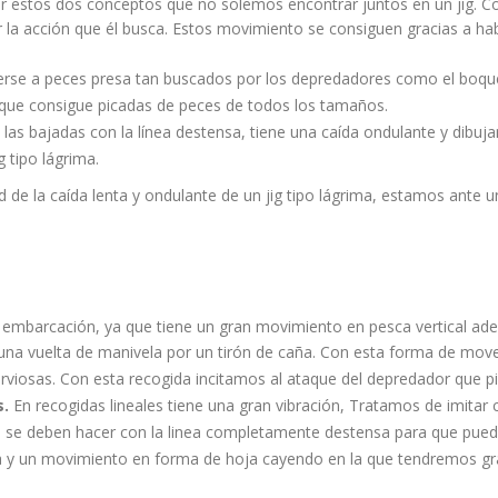
r estos dos conceptos que no solemos encontrar juntos en un jig. 
 la acción que él busca. Estos movimiento se consiguen gracias a hab
cerse a peces presa tan buscados por los depredadores como el boq
que consigue picadas de peces de todos los tamaños.
las bajadas con la línea destensa, tiene una caída ondulante y dibuja
g tipo lágrima.
d de la caída lenta y ondulante de un jig tipo lágrima, estamos ante un
 embarcación, ya que tiene un gran movimiento en pesca vertical ad
una vuelta de manivela por un tirón de caña. Con esta forma de mover
rviosas. Con esta recogida incitamos al ataque del depredador que p
s.
En recogidas lineales tiene una gran vibración, Tratamos de imitar 
 se deben hacer con la linea completamente destensa para que pued
ia y un movimiento en forma de hoja cayendo en la que tendremos gr