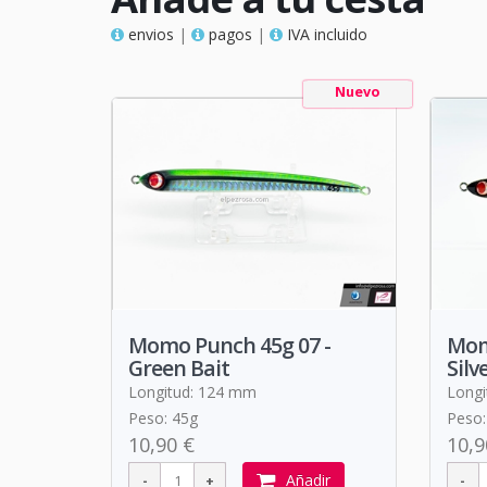
envios
|
pagos
|
IVA incluido
Nuevo
Momo Punch 45g 07 -
Mom
Green Bait
Silv
Longitud: 124 mm
Longi
Peso: 45g
Peso:
10,90 €
10,9
Añadir