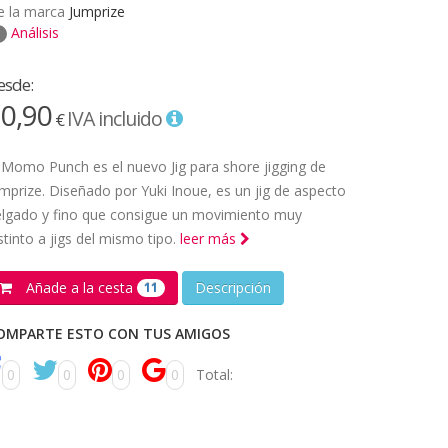
e la marca
Jumprize
Análisis
esde:
0,90
IVA incluido
€
 Momo Punch es el nuevo Jig para shore jigging de
mprize. Diseñado por Yuki Inoue, es un jig de aspecto
elgado y fino que consigue un movimiento muy
stinto a jigs del mismo tipo.
leer más
Añade a la cesta
Descripción
11
OMPARTE ESTO CON TUS AMIGOS
0
0
0
0
Total: