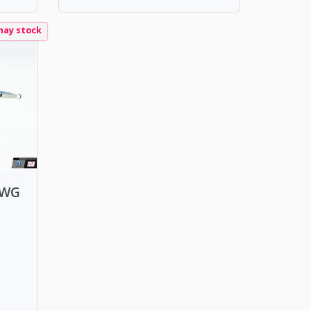
hay stock
 WG