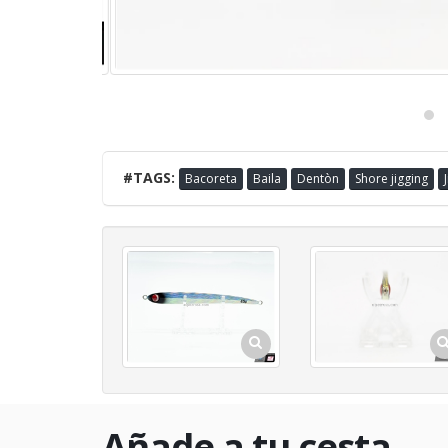
#TAGS:
Bacoreta
Baila
Dentòn
Shore jigging
Añade a tu cesta