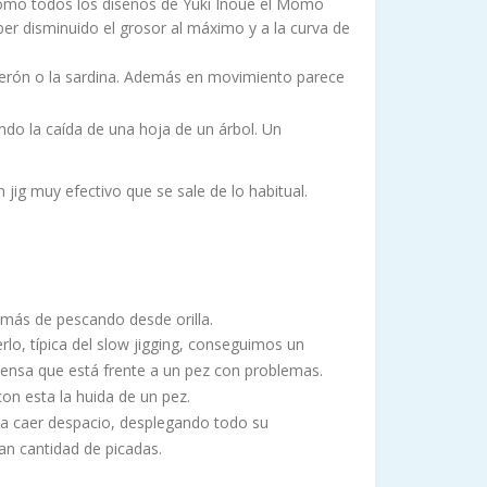
Como todos los diseños de Yuki Inoue el Momo
er disminuido el grosor al máximo y a la curva de
uerón o la sardina. Además en movimiento parece
ndo la caída de una hoja de un árbol. Un
 jig muy efectivo que se sale de lo habitual.
emás de pescando desde orilla.
lo, típica del slow jigging, conseguimos un
iensa que está frente a un pez con problemas.
con esta la huida de un pez.
a caer despacio, desplegando todo su
an cantidad de picadas.