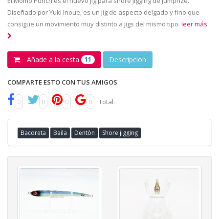
El Momo Punch es el nuevo Jig para shore jigging de Jumprize.
Diseñado por Yuki Inoue, es un jig de aspecto delgado y fino que
consigue un movimiento muy distinto a jigs del mismo tipo.
leer más
Añade a la cesta
Descripción
11
COMPARTE ESTO CON TUS AMIGOS
0
0
0
0
Total:
Bacoreta
Baila
Dentòn
Shore jigging