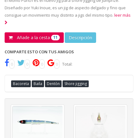
El Momo Punch es el nuevo Jig para shore jigging de Jumprize.
Diseñado por Yuki Inoue, es un jig de aspecto delgado y fino que
consigue un movimiento muy distinto a jigs del mismo tipo.
leer más
Añade a la cesta
Descripción
11
COMPARTE ESTO CON TUS AMIGOS
0
0
0
0
Total:
Bacoreta
Baila
Dentòn
Shore jigging