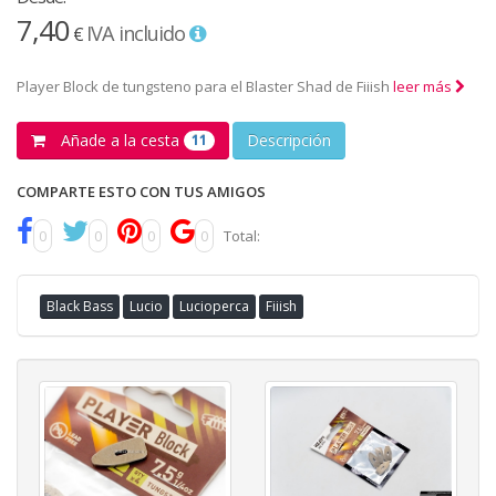
7,40
IVA incluido
€
Player Block de tungsteno para el Blaster Shad de Fiiish
leer más
Añade a la cesta
Descripción
11
COMPARTE ESTO CON TUS AMIGOS
0
0
0
0
Total:
Black Bass
Lucio
Lucioperca
Fiiish