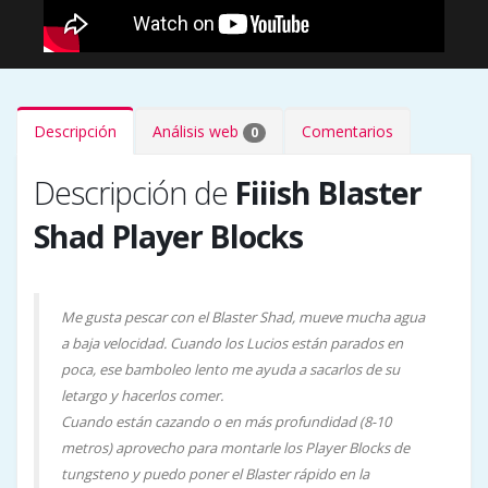
Descripción
Análisis web
Comentarios
0
Descripción de
Fiiish Blaster
Shad Player Blocks
Me gusta pescar con el Blaster Shad, mueve mucha agua
a baja velocidad. Cuando los Lucios están parados en
poca, ese bamboleo lento me ayuda a sacarlos de su
letargo y hacerlos comer.
Cuando están cazando o en más profundidad (8-10
metros) aprovecho para montarle los Player Blocks de
tungsteno y puedo poner el Blaster rápido en la