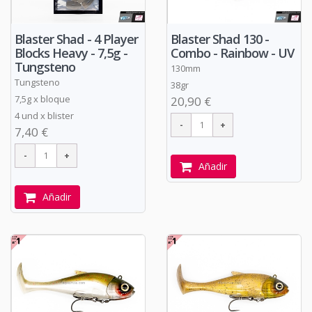
Blaster Shad - 4 Player
Blaster Shad 130 -
Blocks Heavy - 7,5g -
Combo - Rainbow - UV
Tungsteno
130mm
Tungsteno
38gr
7,5g x bloque
20,90 €
4 und x blister
7,40 €
Añadir
Añadir