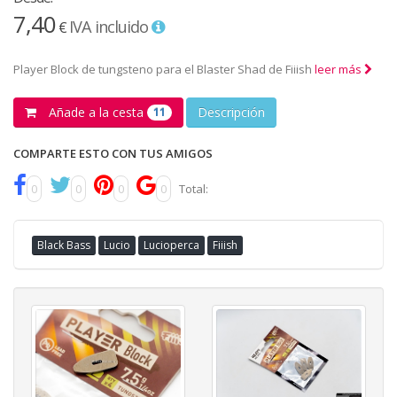
7,40
IVA incluido
€
Player Block de tungsteno para el Blaster Shad de Fiiish
leer más
Añade a la cesta
Descripción
11
COMPARTE ESTO CON TUS AMIGOS
0
0
0
0
Total:
Black Bass
Lucio
Lucioperca
Fiiish