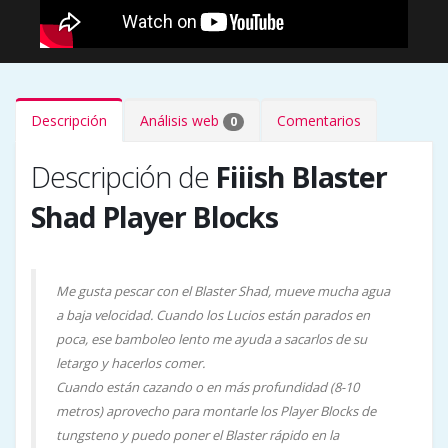
Descripción
Análisis web
Comentarios
0
Descripción de
Fiiish Blaster
Shad Player Blocks
Me gusta pescar con el Blaster Shad, mueve mucha agua
a baja velocidad. Cuando los Lucios están parados en
poca, ese bamboleo lento me ayuda a sacarlos de su
letargo y hacerlos comer.
Cuando están cazando o en más profundidad (8-10
metros) aprovecho para montarle los Player Blocks de
tungsteno y puedo poner el Blaster rápido en la