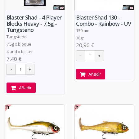
Blaster Shad - 4 Player
Blaster Shad 130 -
Blocks Heavy - 7,5g -
Combo - Rainbow - UV
Tungsteno
130mm
Tungsteno
38gr
7,5g x bloque
20,90 €
4 und x blister
7,40 €
Añadir
Añadir