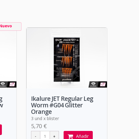
Nuevo
g
Ikalure JET Regular Leg
w
Worm #G04 Glitter
Orange
3 und x blister
5,70 €
Añadir