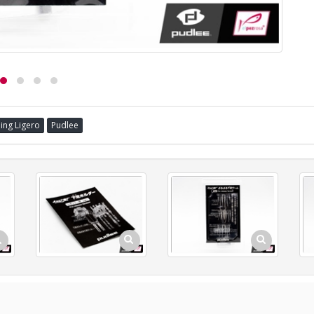
ing Ligero
Pudlee