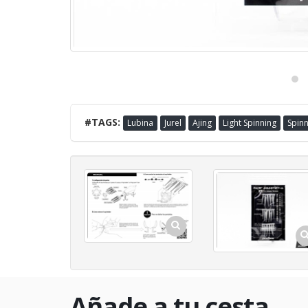
#TAGS:
Lubina
Jurel
Ajing
Light Spinning
Spinn
Añade a tu cesta