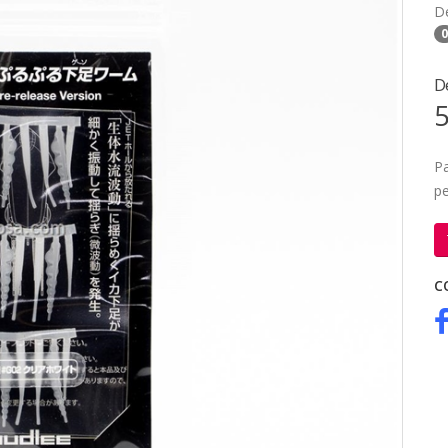
D
0
D
5
Pa
pe
C