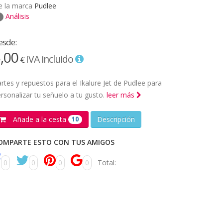
e la marca
Pudlee
Análisis
esde:
,00
IVA incluido
€
rtes y repuestos para el Ikalure Jet de Pudlee para
rsonalizar tu señuelo a tu gusto.
leer más
Añade a la cesta
Descripción
10
OMPARTE ESTO CON TUS AMIGOS
0
0
0
0
Total: