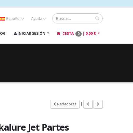
Español
Ayuda
LOG
INICIAR SESIÓN
CESTA
|
0,00 €
0
|
Nadadores
kalure Jet Partes