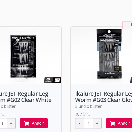
ure JET Regular Leg
Ikalure JET Regular Le
m #G02 Clear White
Worm #G03 Clear Glo
x blister
3 und x blister
 €
5,70 €
Añadir
Añadir