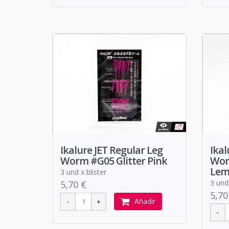
Ikalure JET Regular Leg
Ikal
Worm #G05 Glitter Pink
Wor
Lem
3 und x blister
3 und 
5,70 €
5,70
Añadir