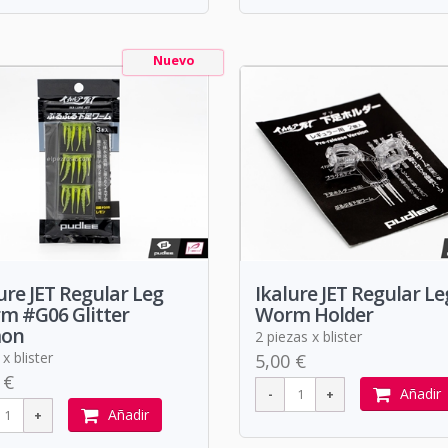
Nuevo
ure JET Regular Leg
Ikalure JET Regular Le
m #G06 Glitter
Worm Holder
on
2 piezas x blister
x blister
5,00 €
 €
Añadir
Añadir