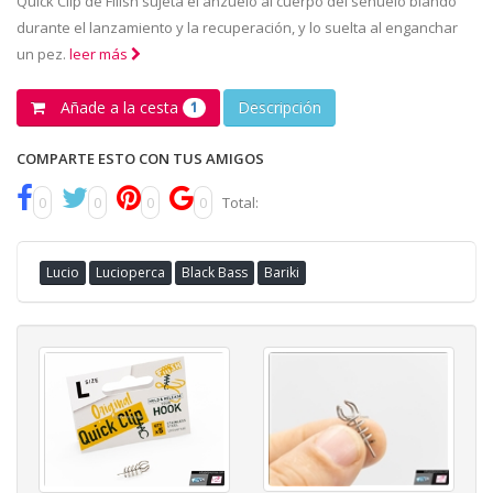
Quick Clip de Fiiish sujeta el anzuelo al cuerpo del señuelo blando
durante el lanzamiento y la recuperación, y lo suelta al enganchar
un pez.
leer más
Añade a la cesta
Descripción
1
COMPARTE ESTO CON TUS AMIGOS
0
0
0
0
Total:
Lucio
Lucioperca
Black Bass
Bariki