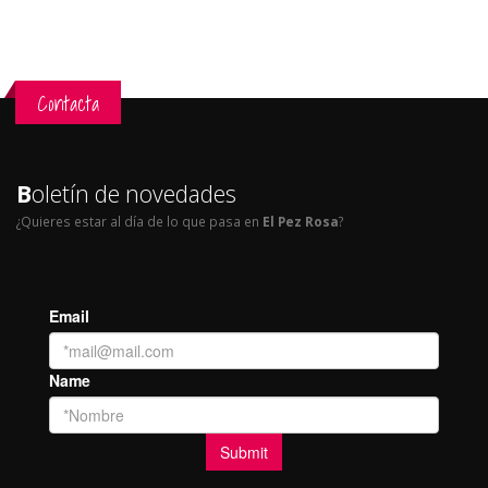
Contacta
B
oletín de novedades
¿Quieres estar al día de lo que pasa en
El Pez Rosa
?