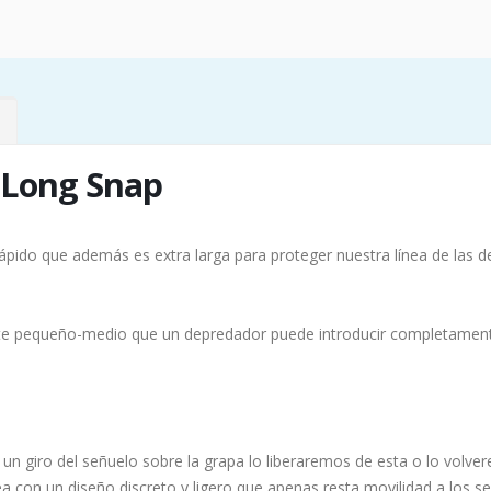
 Long Snap
pido que además es extra larga para proteger nuestra línea de las 
e pequeño-medio que un depredador puede introducir completamente e
un giro del señuelo sobre la grapa lo liberaremos de esta o lo volver
ea con un diseño discreto y ligero que apenas resta movilidad a los