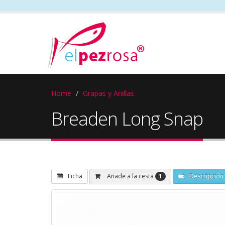
Home
Grapas y Anillas
Breaden Long Snap
1
Añade a la cesta
Ficha
Descripción