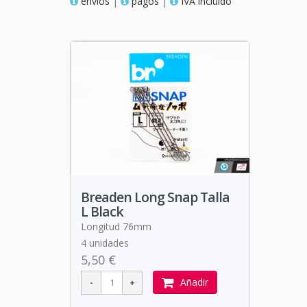
envios
|
pagos
|
IVA incluido
Breaden Long Snap Talla
L Black
Longitud 76mm
4 unidades
5,50 €
Añadir