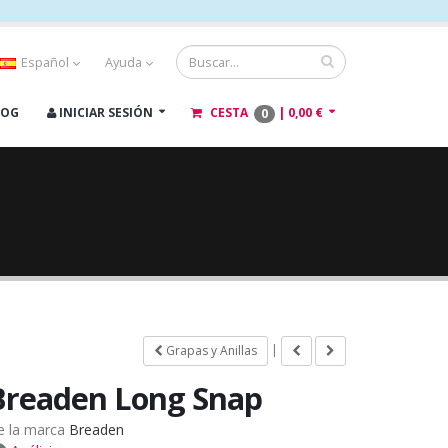
Español
Ayuda
LOG
INICIAR SESIÓN
CESTA
|
0,00 €
0
|
Grapas y Anillas
Breaden Long Snap
e la marca
Breaden