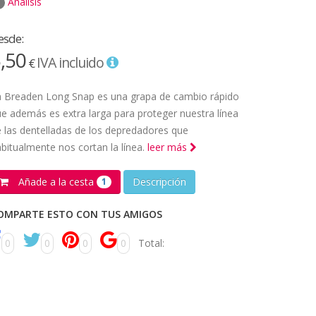
Análisis
esde:
,50
IVA incluido
€
a Breaden Long Snap es una grapa de cambio rápido
e además es extra larga para proteger nuestra línea
 las dentelladas de los depredadores que
bitualmente nos cortan la línea.
leer más
Añade a la cesta
Descripción
1
OMPARTE ESTO CON TUS AMIGOS
0
0
0
0
Total: