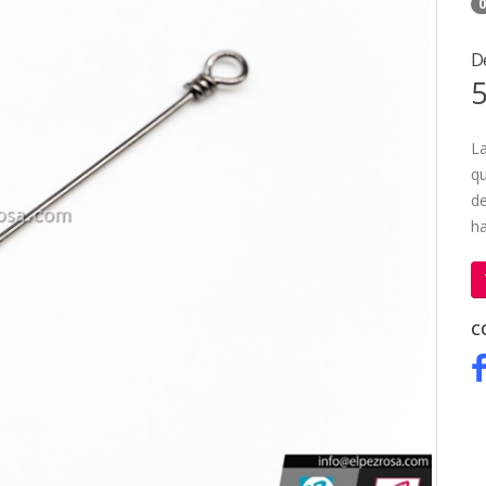
0
D
5
L
qu
de
ha
C