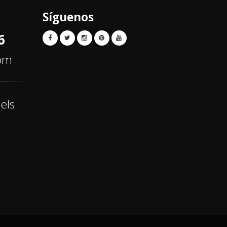
Síguenos
6
com
els