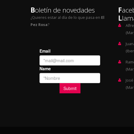
B
oletín de novedades
F
ace
L
lam
¿Quieres estar al día de lo que pasa en
El
Pez Rosa
?
Alfr
(Mar,
Juan
(Iber
Ramó
(Mar,
José
(Mar