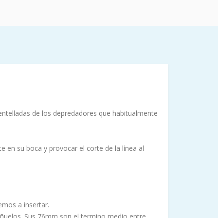
dentelladas de los depredadores que habitualmente
n su boca y provocar el corte de la línea al
emos a insertar.
 señuelos. Sus 76mm son el termino medio entre