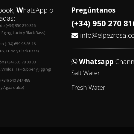
book,
W
hatsApp o
Pregúntanos
adas:
(+34) 950 270 81
edo (+34) 950 270 816
 Eging, Lucio y Black Bass)
info@elpezrosa.
an (+34) 659 96 85 16
ux, Lucio y Black Bass)
Whatsapp
Chann
n (+34) 605 78 00 33
 Vinilos, Tai-Rubber y Jigging)
Salt Water
 (+34) 640 347 488
Fresh Water
 y Agua dulce)