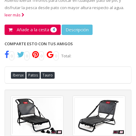
Asiento Iberux Thronos para colocar en cualquier pato de pvc y
disfrutar la pesca desde pato con mayor altura respecto al agua.
leer más
Añade a la cesta
Descripción
4
COMPARTE ESTO CON TUS AMIGOS
0
0
0
0
Total:
Iberux
Patos
Tauro